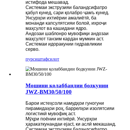
истифода мешавад.
Системаи экструзияи баландсифатро
қабул кунед, сари қолабро ҷамъ кунед.
Унсурҳои ихтиёрии амалиётӣ, ба
монанди капсулятсияи болоӣ, ихроҷи
маҳсулот ва кашидани ядро.
Андозаи шаблонро мувофиқи андозаи
маҳсулот танзим кардан мумкин аст.
Системаи идоракунии гидравликии
серво.
пурсиш
тафсилот
Мошини қолаббандии бодкунии
JWZ-BM30/50/100
Барои истеҳсоли намудҳои гуногуни
пирамидаҳои роҳ, баррелҳои изолятсияи
логистикӣ мувофиқ аст.
Мӯҳри поёнии ихтиёрӣ. Унсурҳои
ҳаракаткунандаи ejact, ки аслӣ мекашанд.
Системаи экструзияи баландсифатро