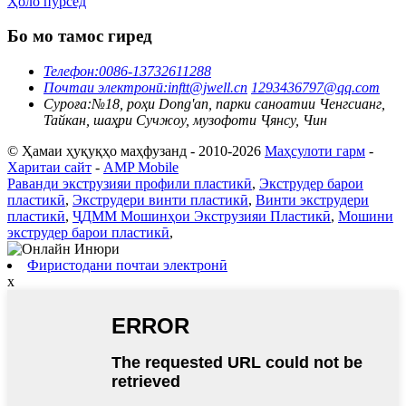
Ҳоло пурсед
Бо мо тамос гиред
Телефон:
0086-13732611288
Почтаи электронӣ:
inftt@jwell.cn
1293436797@qq.com
Суроға:
№18, роҳи Dong'an, парки саноатии Ченгсианг,
Тайкан, шаҳри Сучжоу, музофоти Ҷянсу, Чин
© Ҳамаи ҳуқуқҳо маҳфузанд - 2010-2026
Маҳсулоти гарм
-
Харитаи сайт
-
AMP Mobile
Раванди экструзияи профили пластикӣ
,
Экструдер барои
пластикӣ
,
Экструдери винти пластикӣ
,
Винти экструдери
пластикӣ
,
ҶДММ Мошинҳои Экструзияи Пластикӣ
,
Мошини
экструдер барои пластикӣ
,
Фиристодани почтаи электронӣ
x