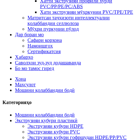
Хатти экструзияи профили хурди
PVC/PP/PE/PC/ABS
Хати экструзияи мӯҳркунии PVC/TPE/TPE
Матритсаи таҷҳизоти интеллектуалии
қолаббандии селлюлоза
Мӯҳри пуркунии пӯлод
Дар бораи мо
Сафари корхона
Намоишгоҳ
Сертификатсия
Хабарҳо
Саволҳои зуд-зуд додашаванда
Бо мо тамос гиред
Хона
Маҳсулот
Мошини қолаббандии бодӣ
Категорияҳо
Мошини қолаббандии бодӣ
Экструзияи қубури пластикӣ
Экструзияи қубури HDPE
Экструзияи қубури PVC
Экструзияи қубури гофршудаи HDPE/PP/PVC