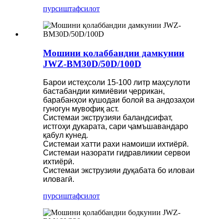
пурсиш
тафсилот
Мошини қолаббандии дамкунии
JWZ-BM30D/50D/100D
Барои истеҳсоли 15-100 литр маҳсулоти
бастабандии кимиёвии ҷеррикан,
барабанҳои кушодаи болоӣ ва андозаҳои
гуногун мувофиқ аст.
Системаи экструзияи баландсифат,
истгоҳи дукарата, сари ҷамъшавандаро
қабул кунед.
Системаи хатти рахи намоиши ихтиёрӣ.
Системаи назорати гидравликии сервои
ихтиёрӣ.
Системаи экструзияи дуқабата бо иловаи
иловагӣ.
пурсиш
тафсилот