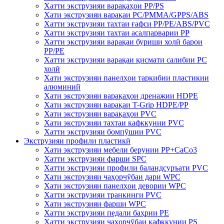
Хатти экструзияи варақаҳои PP/PS
Хати экструзияи варақаи PC/PMMA/GPPS/ABS
Хатти экструзияи тахтаи ғафси PP/PE/ABS/PVC
Хатти экструзияи тахтаи асалпарварии PP
Хатти экструзияи варақаи буриши холӣ барои
PP/PE
Хатти экструзияи варақаи қисмати салибии PC
холӣ
Хати экструзияи панелҳои таркибии пластикии
алюминий
Хати экструзияи варақаҳои дренажии HDPE
Хати экструзияи варақаи T-Grip HDPE/PP
Хати экструзияи варақаҳои PVC
Хати экструзияи тахтаи кафккунии PVC
Хатти экструзияи бомпӯшии PVC
Экструзияи профили пластикӣ
Хати экструзияи мебели берунии PP+CaCo3
Хатти экструзияи фарши SPC
Хатти экструзияи профили баландсуръати PVC
Хати экструзияи чаҳорчӯбаи дари WPC
Хати экструзияи панелҳои девории WPC
Хатти экструзияи транкинги PVC
Хати экструзияи фарши WPC
Хатти экструзияи педали баҳрии PE
Хатти экструзияи чаҳорчӯбаи кафккунии PS