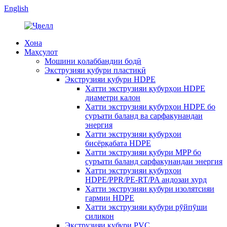
English
Хона
Маҳсулот
Мошини қолаббандии бодӣ
Экструзияи қубури пластикӣ
Экструзияи қубури HDPE
Хатти экструзияи қубурҳои HDPE
диаметри калон
Хатти экструзияи қубурҳои HDPE бо
суръати баланд ва сарфакунандаи
энергия
Хатти экструзияи қубурҳои
бисёрқабата HDPE
Хатти экструзияи қубури MPP бо
суръати баланд сарфакунандаи энергия
Хатти экструзияи қубурҳои
HDPE/PPR/PE-RT/PA андозаи хурд
Хатти экструзияи қубури изолятсияи
гармии HDPE
Хатти экструзияи қубури рӯйпӯши
силикон
Экструзияи қубури PVC