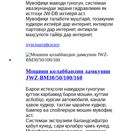
Мувофиқи маводи гуногун, системаи
ивазкунандаи экрани гидравликии як
истгоҳи JW-DB ихтиёрӣ аст.
Мувофиқи талаботи муштарӣ, тозакунии
худкори ихтиёрӣ дар интернет, интиқоли
партовҳо дар интернет, интиқоли
маҳсулоти тайёр дар интернет.
пурсиш
тафсилот
Мошини қолаббандии дамкунии
JWZ-BM30/50/100/160
Барои истеҳсоли намудҳои гуногуни
қуттии карбамид барои мошин, қуттии
асбобҳо, курсии автомобилӣ, канали
ҳавои худкор, тахтаи ҷараёни худкор,
бампер ва спойлерҳои мошин мувофиқ
аст.
Системаи экструзияи баландсифатро
қабул кунед, сари қолабро ҷамъ кунед.