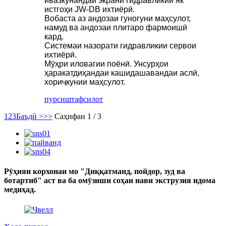
ивазкунандаи экрани гидравликии як
истгоҳи JW-DB ихтиёрӣ.
Вобаста аз андозаи гуногуни маҳсулот,
намуд ва андозаи плитаро фармоишӣ
кард.
Системаи назорати гидравликии сервои
ихтиёрӣ.
Мӯҳри иловагии поёнӣ. Унсурҳои
ҳаракатдиҳандаи кашидашавандаи аслӣ,
хориҷкунии маҳсулот.
пурсиш
тафсилот
1
2
3
Баъдӣ >
>>
Саҳифаи 1 / 3
Рӯҳияи корхонаи мо "Диққатманд, пойдор, зуд ва
ботартиб" аст ва ба омӯзиши соҳаи нави экструзия идома
медиҳад.