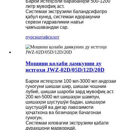
Барои истеҳсоли барабанҳои 500-1200
литр мувофиқ аст.
Системаи экструзияи баландсифатро
қабул кунед, системаи идоракунии
сервои гидравликии навъи
ҷамъшавандаи сар.
пурсиш
тафсилот
Мошини қолаби дамкунии ду
истгоҳи JWZ-02D/05D/12D/20D
Барои истеҳсоли 100 мл-3000 мл андозаи
гуногуни шишаи шир, шишаи чошнии
лубиё, шишаи шароби зард мувофиқ аст.
200 мл-5000 мл шишаҳои шампун,
шишаҳои шустушӯи бадан, шишаҳои
шустушӯй ва дигар лавозимоти
ҳоҷатхона ва бозичаҳои бачагонаи
гуногун.
Системаи иловагии экструзияи қабати
дурахшони марворидӣ.