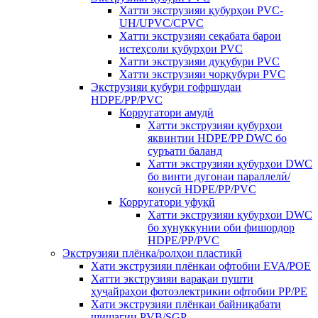
Хатти экструзияи қубурҳои PVC-
UH/UPVC/CPVC
Хатти экструзияи сеқабата барои
истеҳсоли қубурҳои PVC
Хатти экструзияи дуқубури PVC
Хатти экструзияи чорқубури PVC
Экструзияи қубури гофршудаи
HDPE/PP/PVC
Корругатори амудӣ
Хатти экструзияи қубурҳои
яквинтии HDPE/PP DWC бо
суръати баланд
Хатти экструзияи қубурҳои DWC
бо винти дугонаи параллелӣ/
конусӣ HDPE/PP/PVC
Корругатори уфуқӣ
Хатти экструзияи қубурҳои DWC
бо хунуккунии оби фишордор
HDPE/PP/PVC
Экструзияи плёнка/ролҳои пластикӣ
Хати экструзияи плёнкаи офтобии EVA/POE
Хатти экструзияи варақаи пушти
ҳуҷайраҳои фотоэлектрикии офтобии PP/PE
Хати экструзияи плёнкаи байниқабати
шишагии PVB/SGP