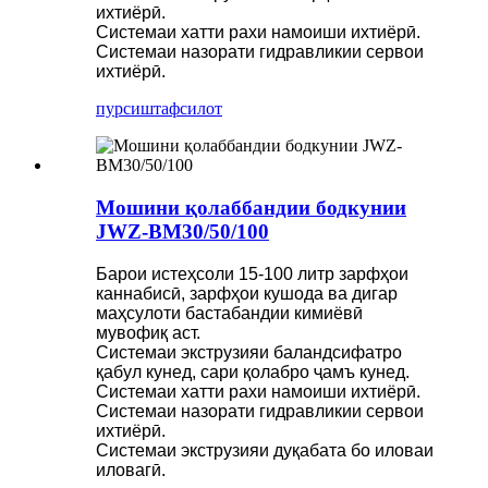
ихтиёрӣ.
Системаи хатти рахи намоиши ихтиёрӣ.
Системаи назорати гидравликии сервои
ихтиёрӣ.
пурсиш
тафсилот
Мошини қолаббандии бодкунии
JWZ-BM30/50/100
Барои истеҳсоли 15-100 литр зарфҳои
каннабисӣ, зарфҳои кушода ва дигар
маҳсулоти бастабандии кимиёвӣ
мувофиқ аст.
Системаи экструзияи баландсифатро
қабул кунед, сари қолабро ҷамъ кунед.
Системаи хатти рахи намоиши ихтиёрӣ.
Системаи назорати гидравликии сервои
ихтиёрӣ.
Системаи экструзияи дуқабата бо иловаи
иловагӣ.