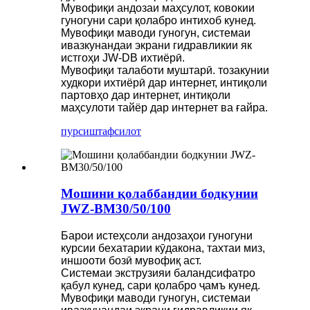
Мувофиқи андозаи маҳсулот, ковокии
гуногуни сари қолабро интихоб кунед.
Мувофиқи маводи гуногун, системаи
ивазкунандаи экрани гидравликии як
истгоҳи JW-DB ихтиёрӣ.
Мувофиқи талаботи муштарӣ. тозакунии
худкори ихтиёрӣ дар интернет, интиқоли
партовҳо дар интернет, интиқоли
маҳсулоти тайёр дар интернет ва ғайра.
пурсиш
тафсилот
Мошини қолаббандии бодкунии
JWZ-BM30/50/100
Барои истеҳсоли андозаҳои гуногуни
курсии бехатарии кӯдакона, тахтаи миз,
иншооти бозӣ мувофиқ аст.
Системаи экструзияи баландсифатро
қабул кунед, сари қолабро ҷамъ кунед.
Мувофиқи маводи гуногун, системаи