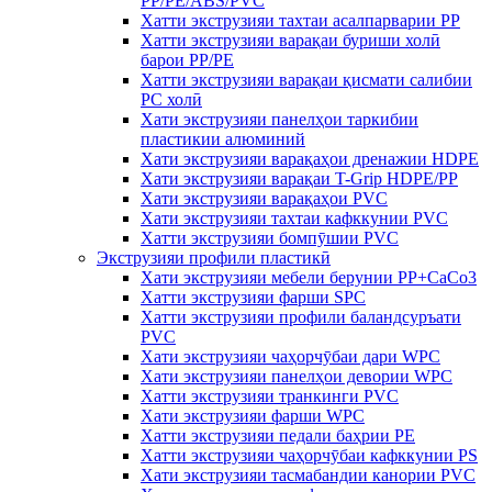
PP/PE/ABS/PVC
Хатти экструзияи тахтаи асалпарварии PP
Хатти экструзияи варақаи буриши холӣ
барои PP/PE
Хатти экструзияи варақаи қисмати салибии
PC холӣ
Хати экструзияи панелҳои таркибии
пластикии алюминий
Хати экструзияи варақаҳои дренажии HDPE
Хати экструзияи варақаи T-Grip HDPE/PP
Хати экструзияи варақаҳои PVC
Хати экструзияи тахтаи кафккунии PVC
Хатти экструзияи бомпӯшии PVC
Экструзияи профили пластикӣ
Хати экструзияи мебели берунии PP+CaCo3
Хатти экструзияи фарши SPC
Хатти экструзияи профили баландсуръати
PVC
Хати экструзияи чаҳорчӯбаи дари WPC
Хати экструзияи панелҳои девории WPC
Хатти экструзияи транкинги PVC
Хати экструзияи фарши WPC
Хатти экструзияи педали баҳрии PE
Хатти экструзияи чаҳорчӯбаи кафккунии PS
Хати экструзияи тасмабандии канории PVC