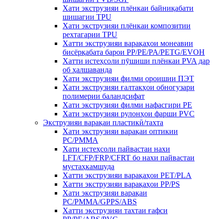
Хати экструзияи плёнкаи байниқабати
шишагии TPU
Хати экструзияи плёнкаи композитии
рехтагарии TPU
Хатти экструзияи варақаҳои монеавии
бисёрқабата барои PP/PE/PA/PETG/EVOH
Хатти истеҳсоли пӯшиши плёнкаи PVA дар
об ҳалшаванда
Хати экструзияи филми ороишии ПЭТ
Хати экструзияи ғалтакҳои обногузари
полимерии баландсифат
Хати экструзияи филми нафасгири PE
Хати экструзияи рулонҳои фарши PVC
Экструзияи варақаи пластикӣ/тахта
Хати экструзияи варақаи оптикии
PC/PMMA
Хати истеҳсоли пайвастаи нахи
LFT/CFP/FRP/CFRT бо нахи пайвастаи
мустаҳкамшуда
Хатти экструзияи варақаҳои PET/PLA
Хатти экструзияи варақаҳои PP/PS
Хати экструзияи варақаи
PC/PMMA/GPPS/ABS
Хатти экструзияи тахтаи ғафси