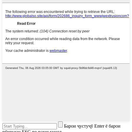
Барои ҷустуҷӯ Enter ё барои
пӯшидан ESC-ро пахш кунед