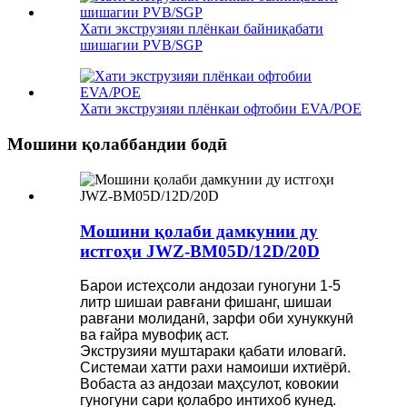
Хати экструзияи плёнкаи байниқабати
шишагии PVB/SGP
Хати экструзияи плёнкаи офтобии EVA/POE
Мошини қолаббандии бодӣ
Мошини қолаби дамкунии ду
истгоҳи JWZ-BM05D/12D/20D
Барои истеҳсоли андозаи гуногуни 1-5
литр шишаи равғани фишанг, шишаи
равғани молиданӣ, зарфи оби хунуккунӣ
ва ғайра мувофиқ аст.
Экструзияи муштараки қабати иловагӣ.
Системаи хатти рахи намоиши ихтиёрӣ.
Вобаста аз андозаи маҳсулот, ковокии
гуногуни сари қолабро интихоб кунед.