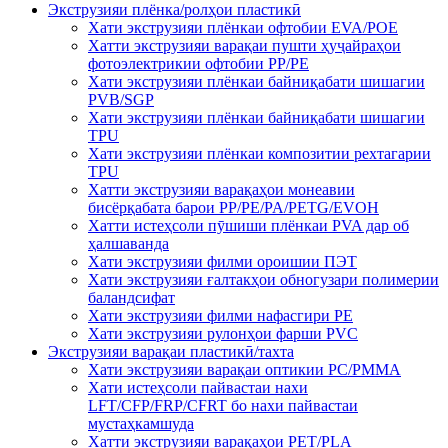
Экструзияи плёнка/ролҳои пластикӣ
Хати экструзияи плёнкаи офтобии EVA/POE
Хатти экструзияи варақаи пушти ҳуҷайраҳои
фотоэлектрикии офтобии PP/PE
Хати экструзияи плёнкаи байниқабати шишагии
PVB/SGP
Хати экструзияи плёнкаи байниқабати шишагии
TPU
Хати экструзияи плёнкаи композитии рехтагарии
TPU
Хатти экструзияи варақаҳои монеавии
бисёрқабата барои PP/PE/PA/PETG/EVOH
Хатти истеҳсоли пӯшиши плёнкаи PVA дар об
ҳалшаванда
Хати экструзияи филми ороишии ПЭТ
Хати экструзияи ғалтакҳои обногузари полимерии
баландсифат
Хати экструзияи филми нафасгири PE
Хати экструзияи рулонҳои фарши PVC
Экструзияи варақаи пластикӣ/тахта
Хати экструзияи варақаи оптикии PC/PMMA
Хати истеҳсоли пайвастаи нахи
LFT/CFP/FRP/CFRT бо нахи пайвастаи
мустаҳкамшуда
Хатти экструзияи варақаҳои PET/PLA