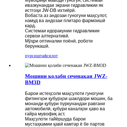
Мувофиқи маводи гуногун, системаи
ивазкунандаи экрани гидравликии як
истгоҳи JW-DB ихтиёрӣ.
Вобаста аз андозаи гуногуни маҳсулот,
намуд ва андозаи плитаро фармоишӣ
кард.
Системаи идоракунии гидравликии
сервои алтернативӣ.
Мӯҳри оптиналии поёнӣ, роботи
берункашӣ.
пурсиш
тафсилот
Мошини қолаби сеченакаи JWZ-
BM3D
Барои истеҳсоли маҳсулоти гуногуни
фитингҳои қубурҳои шаклдори мошин, ба
монанди қубури пуркунандаи равғани
автомобилӣ, қубури каналҳои ҳаво ва
ғайра мувофиқ аст.
Маҳсулоти тайёршуда барои
мустаҳкамии қавӣ камтар ё бе партов