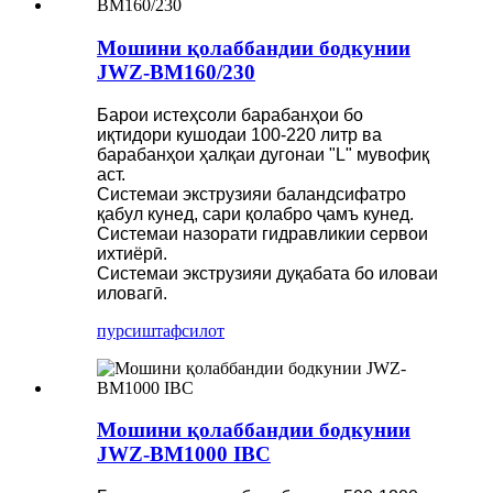
Мошини қолаббандии бодкунии
JWZ-BM160/230
Барои истеҳсоли барабанҳои бо
иқтидори кушодаи 100-220 литр ва
барабанҳои ҳалқаи дугонаи "L" мувофиқ
аст.
Системаи экструзияи баландсифатро
қабул кунед, сари қолабро ҷамъ кунед.
Системаи назорати гидравликии сервои
ихтиёрӣ.
Системаи экструзияи дуқабата бо иловаи
иловагӣ.
пурсиш
тафсилот
Мошини қолаббандии бодкунии
JWZ-BM1000 IBC