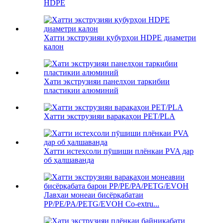
HDPE
Хатти экструзияи қубурҳои HDPE диаметри
калон
Хати экструзияи панелҳои таркибии
пластикии алюминий
Хатти экструзияи варақаҳои PET/PLA
Хатти истеҳсоли пӯшиши плёнкаи PVA дар
об ҳалшаванда
Лавҳаи монеаи бисёрқабатаи
PP/PE/PA/PETG/EVOH Co-extru...