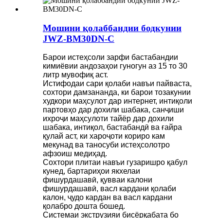
Мошини қолаббандии бодкунии
JWZ-BM30DN-C
Барои истеҳсоли зарфи бастабандии
кимиёвии андозаҳои гуногун аз 15 то 30
литр мувофиқ аст.
Истифодаи сари қолаби навъи пайваста,
сохтори дамзананда, ки барои тозакунии
худкори маҳсулот дар интернет, интиқоли
партовҳо дар дохили шабака, санҷиши
ихроҷи маҳсулоти тайёр дар дохили
шабака, интиқол, бастабандӣ ва ғайра
қулай аст, ки хароҷоти кориро кам
мекунад ва таносуби истеҳсолотро
афзоиш медиҳад.
Сохтори плитаи навъи гузаришро қабул
кунед, бартариҳои якхелаи
фишурдашавӣ, қувваи калони
фишурдашавӣ, васл кардани қолаби
калон, ҷудо кардан ва васл кардани
қолабро дошта бошед.
Системаи экструзияи бисёрқабата бо