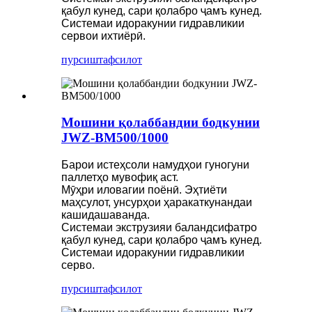
қабул кунед, сари қолабро ҷамъ кунед.
Системаи идоракунии гидравликии
сервои ихтиёрӣ.
пурсиш
тафсилот
Мошини қолаббандии бодкунии
JWZ-BM500/1000
Барои истеҳсоли намудҳои гуногуни
паллетҳо мувофиқ аст.
Мӯҳри иловагии поёнӣ. Эҳтиёти
маҳсулот, унсурҳои ҳаракаткунандаи
кашидашаванда.
Системаи экструзияи баландсифатро
қабул кунед, сари қолабро ҷамъ кунед.
Системаи идоракунии гидравликии
серво.
пурсиш
тафсилот