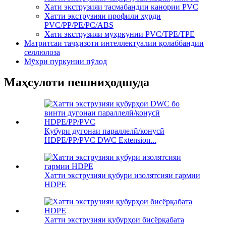
Хати экструзияи тасмабандии канории PVC
Хатти экструзияи профили хурди
PVC/PP/PE/PC/ABS
Хати экструзияи мӯҳркунии PVC/TPE/TPE
Матритсаи таҷҳизоти интеллектуалии қолаббандии
селлюлоза
Мӯҳри пуркунии пӯлод
Маҳсулоти пешниҳодшуда
Қубури дугонаи параллелӣ/конусӣ
HDPE/PP/PVC DWC Extension...
Хатти экструзияи қубури изолятсияи гармии
HDPE
Хатти экструзияи қубурҳои бисёрқабата