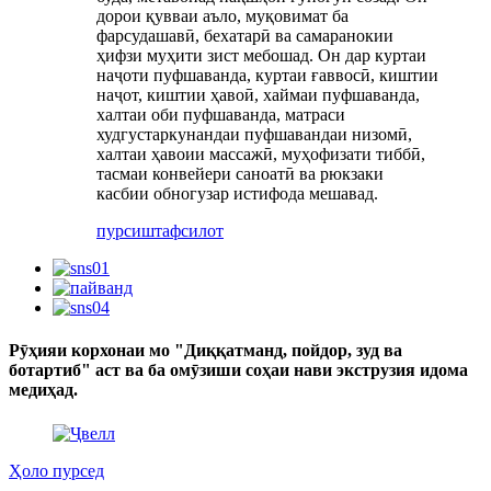
дорои қувваи аъло, муқовимат ба
фарсудашавӣ, бехатарӣ ва самаранокии
ҳифзи муҳити зист мебошад. Он дар куртаи
наҷоти пуфшаванда, куртаи ғаввосӣ, киштии
наҷот, киштии ҳавоӣ, хаймаи пуфшаванда,
халтаи оби пуфшаванда, матраси
худгустаркунандаи пуфшавандаи низомӣ,
халтаи ҳавоии массажӣ, муҳофизати тиббӣ,
тасмаи конвейери саноатӣ ва рюкзаки
касбии обногузар истифода мешавад.
пурсиш
тафсилот
Рӯҳияи корхонаи мо "Диққатманд, пойдор, зуд ва
ботартиб" аст ва ба омӯзиши соҳаи нави экструзия идома
медиҳад.
Ҳоло пурсед