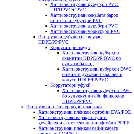
Хатти экструзияи қубурҳои PVC-
UH/UPVC/CPVC
Хатти экструзияи сеқабата барои
истеҳсоли қубурҳои PVC
Хатти экструзияи дуқубури PVC
Хатти экструзияи чорқубури PVC
Экструзияи қубури гофршудаи
HDPE/PP/PVC
Корругатори амудӣ
Хатти экструзияи қубурҳои
яквинтии HDPE/PP DWC бо
суръати баланд
Хатти экструзияи қубурҳои DWC
бо винти дугонаи параллелӣ/
конусӣ HDPE/PP/PVC
Корругатори уфуқӣ
Хатти экструзияи қубурҳои DWC
бо хунуккунии оби фишордор
HDPE/PP/PVC
Экструзияи плёнка/ролҳои пластикӣ
Хати экструзияи плёнкаи офтобии EVA/POE
Хатти экструзияи варақаи пушти
ҳуҷайраҳои фотоэлектрикии офтобии PP/PE
Хати экструзияи плёнкаи байниқабати
шишагии PVB/SGP