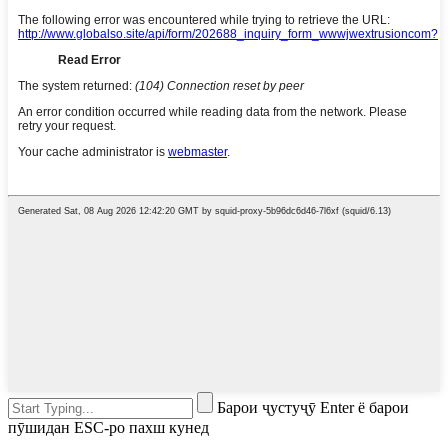
Барои ҷустуҷӯ Enter ё барои
пӯшидан ESC-ро пахш кунед