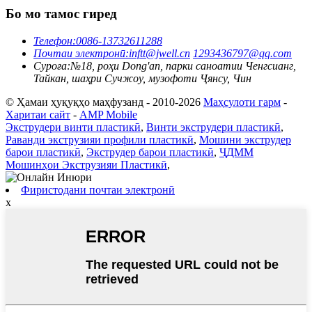
Бо мо тамос гиред
Телефон:
0086-13732611288
Почтаи электронӣ:
inftt@jwell.cn
1293436797@qq.com
Суроға:
№18, роҳи Dong'an, парки саноатии Ченгсианг,
Тайкан, шаҳри Сучжоу, музофоти Ҷянсу, Чин
© Ҳамаи ҳуқуқҳо маҳфузанд - 2010-2026
Маҳсулоти гарм
-
Харитаи сайт
-
AMP Mobile
Экструдери винти пластикӣ
,
Винти экструдери пластикӣ
,
Раванди экструзияи профили пластикӣ
,
Мошини экструдер
барои пластикӣ
,
Экструдер барои пластикӣ
,
ҶДММ
Мошинҳои Экструзияи Пластикӣ
,
Фиристодани почтаи электронӣ
x