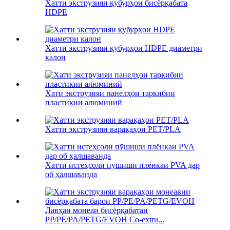
Хатти экструзияи қубурҳои бисёрқабата
HDPE
Хатти экструзияи қубурҳои HDPE диаметри
калон
Хати экструзияи панелҳои таркибии
пластикии алюминий
Хатти экструзияи варақаҳои PET/PLA
Хатти истеҳсоли пӯшиши плёнкаи PVA дар
об ҳалшаванда
Лавҳаи монеаи бисёрқабатаи
PP/PE/PA/PETG/EVOH Co-extru...