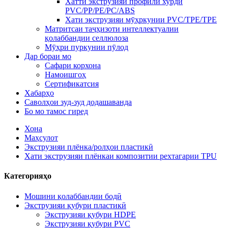
Хатти экструзияи профили хурди
PVC/PP/PE/PC/ABS
Хати экструзияи мӯҳркунии PVC/TPE/TPE
Матритсаи таҷҳизоти интеллектуалии
қолаббандии селлюлоза
Мӯҳри пуркунии пӯлод
Дар бораи мо
Сафари корхона
Намоишгоҳ
Сертификатсия
Хабарҳо
Саволҳои зуд-зуд додашаванда
Бо мо тамос гиред
Хона
Маҳсулот
Экструзияи плёнка/ролҳои пластикӣ
Хати экструзияи плёнкаи композитии рехтагарии TPU
Категорияҳо
Мошини қолаббандии бодӣ
Экструзияи қубури пластикӣ
Экструзияи қубури HDPE
Экструзияи қубури PVC