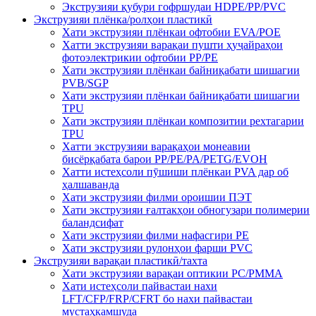
Экструзияи қубури гофршудаи HDPE/PP/PVC
Экструзияи плёнка/ролҳои пластикӣ
Хати экструзияи плёнкаи офтобии EVA/POE
Хатти экструзияи варақаи пушти ҳуҷайраҳои
фотоэлектрикии офтобии PP/PE
Хати экструзияи плёнкаи байниқабати шишагии
PVB/SGP
Хати экструзияи плёнкаи байниқабати шишагии
TPU
Хати экструзияи плёнкаи композитии рехтагарии
TPU
Хатти экструзияи варақаҳои монеавии
бисёрқабата барои PP/PE/PA/PETG/EVOH
Хатти истеҳсоли пӯшиши плёнкаи PVA дар об
ҳалшаванда
Хати экструзияи филми ороишии ПЭТ
Хати экструзияи ғалтакҳои обногузари полимерии
баландсифат
Хати экструзияи филми нафасгири PE
Хати экструзияи рулонҳои фарши PVC
Экструзияи варақаи пластикӣ/тахта
Хати экструзияи варақаи оптикии PC/PMMA
Хати истеҳсоли пайвастаи нахи
LFT/CFP/FRP/CFRT бо нахи пайвастаи
мустаҳкамшуда