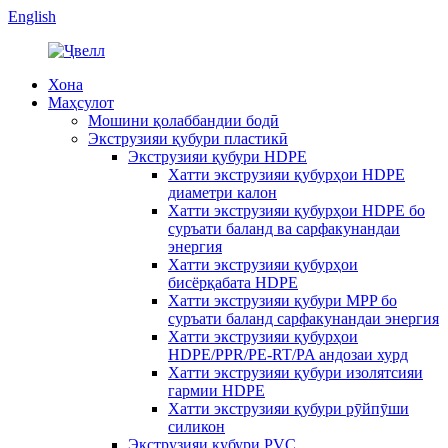
English
Хона
Маҳсулот
Мошини қолаббандии бодӣ
Экструзияи қубури пластикӣ
Экструзияи қубури HDPE
Хатти экструзияи қубурҳои HDPE
диаметри калон
Хатти экструзияи қубурҳои HDPE бо
суръати баланд ва сарфакунандаи
энергия
Хатти экструзияи қубурҳои
бисёрқабата HDPE
Хатти экструзияи қубури MPP бо
суръати баланд сарфакунандаи энергия
Хатти экструзияи қубурҳои
HDPE/PPR/PE-RT/PA андозаи хурд
Хатти экструзияи қубури изолятсияи
гармии HDPE
Хатти экструзияи қубури рӯйпӯши
силикон
Экструзияи қубури PVC