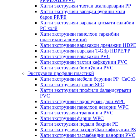
PP/PE/ABS/PVC
Хатти экструзияи тахтаи асалпарварии PP
Хатти экструзияи варақаи буриши холӣ
барои PP/PE
Хатти экструзияи варақаи қисмати салибии
PC холӣ
Хати экструзияи панелҳои таркибии
пластикии алюминий
Хати экструзияи варақаҳои дренажии HDPE
Хати экструзияи варақаи T-Grip HDPE/PP
Хати экструзияи варақаҳои PVC
Хати экструзияи тахтаи кафккунии PVC
Хатти экструзияи бомпӯшии PVC
Экструзияи профили пластикӣ
Хати экструзияи мебели берунии PP+CaCo3
Хатти экструзияи фарши SPC
Хатти экструзияи профили баландсуръати
PVC
Хати экструзияи чаҳорчӯбаи дари WPC
Хати экструзияи панелҳои девории WPC
Хатти экструзияи транкинги PVC
Хати экструзияи фарши WPC
Хатти экструзияи педали баҳрии PE
Хатти экструзияи чаҳорчӯбаи кафккунии PS
Хати экструзияи тасмабандии канории PVC