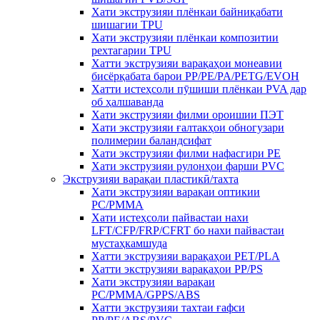
Хати экструзияи плёнкаи байниқабати
шишагии TPU
Хати экструзияи плёнкаи композитии
рехтагарии TPU
Хатти экструзияи варақаҳои монеавии
бисёрқабата барои PP/PE/PA/PETG/EVOH
Хатти истеҳсоли пӯшиши плёнкаи PVA дар
об ҳалшаванда
Хати экструзияи филми ороишии ПЭТ
Хати экструзияи ғалтакҳои обногузари
полимерии баландсифат
Хати экструзияи филми нафасгири PE
Хати экструзияи рулонҳои фарши PVC
Экструзияи варақаи пластикӣ/тахта
Хати экструзияи варақаи оптикии
PC/PMMA
Хати истеҳсоли пайвастаи нахи
LFT/CFP/FRP/CFRT бо нахи пайвастаи
мустаҳкамшуда
Хатти экструзияи варақаҳои PET/PLA
Хатти экструзияи варақаҳои PP/PS
Хати экструзияи варақаи
PC/PMMA/GPPS/ABS
Хатти экструзияи тахтаи ғафси