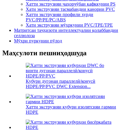
Хатти экструзияи чаҳорчӯбаи кафккунии PS
Хати экструзияи тасмабандии канории PVC
Хатти экструзияи профили хурди
PVC/PP/PE/PC/ABS
Хати экструзияи мӯҳркунии PVC/TPE/TPE
Матритсаи таҷҳизоти интеллектуалии қолаббандии
селлюлоза
Мӯҳри пуркунии пӯлод
Маҳсулоти пешниҳодшуда
Қубури дугонаи параллелӣ/конусӣ
HDPE/PP/PVC DWC Extension...
Хатти экструзияи қубури изолятсияи гармии
HDPE