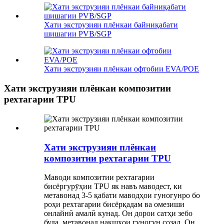
Хати экструзияи плёнкаи байниқабати
шишагии PVB/SGP
Хати экструзияи плёнкаи офтобии EVA/POE
Хати экструзияи плёнкаи композитии
рехтагарии TPU
Хати экструзияи плёнкаи
композитии рехтагарии TPU
Маводи композитии рехтагарии
бисёргурӯҳии TPU як навъ маводест, ки
метавонад 3-5 қабати маводҳои гуногунро бо
роҳи рехтагарии бисёрқадам ва омезиши
онлайнӣ амалӣ кунад. Он дорои сатҳи зебо
буда, метавонад нақшҳои гуногун созад. Он