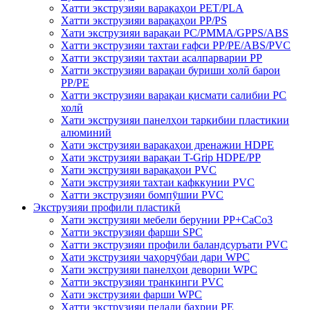
Хатти экструзияи варақаҳои PET/PLA
Хатти экструзияи варақаҳои PP/PS
Хати экструзияи варақаи PC/PMMA/GPPS/ABS
Хатти экструзияи тахтаи ғафси PP/PE/ABS/PVC
Хатти экструзияи тахтаи асалпарварии PP
Хатти экструзияи варақаи буриши холӣ барои
PP/PE
Хатти экструзияи варақаи қисмати салибии PC
холӣ
Хати экструзияи панелҳои таркибии пластикии
алюминий
Хати экструзияи варақаҳои дренажии HDPE
Хати экструзияи варақаи T-Grip HDPE/PP
Хати экструзияи варақаҳои PVC
Хати экструзияи тахтаи кафккунии PVC
Хатти экструзияи бомпӯшии PVC
Экструзияи профили пластикӣ
Хати экструзияи мебели берунии PP+CaCo3
Хатти экструзияи фарши SPC
Хатти экструзияи профили баландсуръати PVC
Хати экструзияи чаҳорчӯбаи дари WPC
Хати экструзияи панелҳои девории WPC
Хатти экструзияи транкинги PVC
Хати экструзияи фарши WPC
Хатти экструзияи педали баҳрии PE