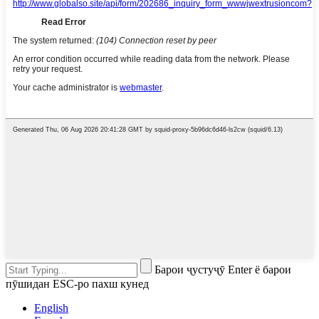
Барои ҷустуҷӯ Enter ё барои
пӯшидан ESC-ро пахш кунед
English