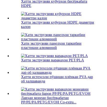
Хатти экструзияи қубурҳои бисёрқабата
HDPE
Хатти экструзияи қубурҳои HDPE диаметри
калон
Хати экструзияи панелҳои таркибии
пластикии алюминий
Хатти экструзияи варақаҳои PET/PLA
Хатти истеҳсоли пӯшиши плёнкаи PVA дар
об ҳалшаванда
Лавҳаи монеаи бисёрқабатаи
PP/PE/PA/PETG/EVOH Co-extru...