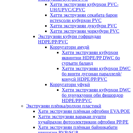
Хатти экструзияи қубурҳои PVC-
UH/UPVC/CPVC
Хатти экструзияи сеқабата барои
истеҳсоли қубурҳои PVC
Хатти экструзияи дуқубури PVC
Хатти экструзияи чорқубури PVC
Экструзияи қубури гофршудаи
HDPE/PP/PVC
Корругатори амудӣ
Хатти экструзияи қубурҳои
яквинтии HDPE/PP DWC бо
суръати баланд
Хатти экструзияи қубурҳои DWC
бо винти дугонаи параллелӣ/
конусӣ HDPE/PP/PVC
Корругатори уфуқӣ
Хатти экструзияи қубурҳои DWC
бо хунуккунии оби фишордор
HDPE/PP/PVC
Экструзияи плёнка/ролҳои пластикӣ
Хати экструзияи плёнкаи офтобии EVA/POE
Хатти экструзияи варақаи пушти
ҳуҷайраҳои фотоэлектрикии офтобии PP/PE
Хати экструзияи плёнкаи байниқабати
шишагии PVB/SGP