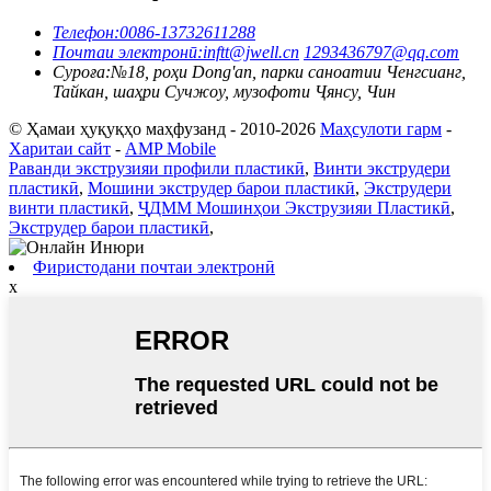
Телефон:
0086-13732611288
Почтаи электронӣ:
inftt@jwell.cn
1293436797@qq.com
Суроға:
№18, роҳи Dong'an, парки саноатии Ченгсианг,
Тайкан, шаҳри Сучжоу, музофоти Ҷянсу, Чин
© Ҳамаи ҳуқуқҳо маҳфузанд - 2010-2026
Маҳсулоти гарм
-
Харитаи сайт
-
AMP Mobile
Раванди экструзияи профили пластикӣ
,
Винти экструдери
пластикӣ
,
Мошини экструдер барои пластикӣ
,
Экструдери
винти пластикӣ
,
ҶДММ Мошинҳои Экструзияи Пластикӣ
,
Экструдер барои пластикӣ
,
Фиристодани почтаи электронӣ
x