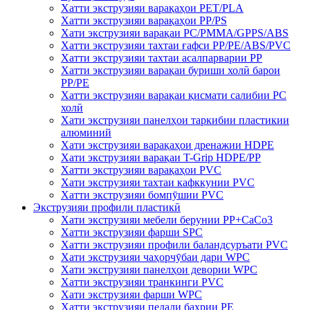
Хатти экструзияи варақаҳои PET/PLA
Хатти экструзияи варақаҳои PP/PS
Хати экструзияи варақаи PC/PMMA/GPPS/ABS
Хатти экструзияи тахтаи ғафси PP/PE/ABS/PVC
Хатти экструзияи тахтаи асалпарварии PP
Хатти экструзияи варақаи буриши холӣ барои
PP/PE
Хатти экструзияи варақаи қисмати салибии PC
холӣ
Хати экструзияи панелҳои таркибии пластикии
алюминий
Хати экструзияи варақаҳои дренажии HDPE
Хати экструзияи варақаи T-Grip HDPE/PP
Хатти экструзияи варақаҳои PVC
Хати экструзияи тахтаи кафккунии PVC
Хатти экструзияи бомпӯшии PVC
Экструзияи профили пластикӣ
Хати экструзияи мебели берунии PP+CaCo3
Хатти экструзияи фарши SPC
Хатти экструзияи профили баландсуръати PVC
Хати экструзияи чаҳорчӯбаи дари WPC
Хати экструзияи панелҳои девории WPC
Хатти экструзияи транкинги PVC
Хати экструзияи фарши WPC
Хатти экструзияи педали баҳрии PE