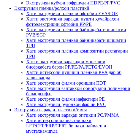
Экструзияи қубури гофршудаи HDPE/PP/PVC
Экструзияи плёнка/ролҳои пластикӣ
Хати экструзияи плёнкаи офтобии EVA/POE
Хатти экструзияи варақаи пушти ҳуҷайраҳои
фотоэлектрикии офтобии PP/PE
Хати экструзияи плёнкаи байниқабати шишагии
PVB/SGP
Хати экструзияи плёнкаи байниқабати шишагии
TPU
Хати экструзияи плёнкаи композитии рехтагарии
TPU
Хатти экструзияи варақаҳои монеавии
бисёрқабата барои PP/PE/PA/PETG/EVOH
Хатти истеҳсоли пӯшиши плёнкаи PVA дар об
ҳалшаванда
Хати экструзияи филми ороишии ПЭТ
Хати экструзияи ғалтакҳои обногузари полимерии
баландсифат
Хати экструзияи филми нафасгири PE
Хати экструзияи рулонҳои фарши PVC
Экструзияи варақаи пластикӣ/тахта
Хати экструзияи варақаи оптикии PC/PMMA
Хати истеҳсоли пайвастаи нахи
LFT/CFP/FRP/CFRT бо нахи пайвастаи
мустаҳкамшуда