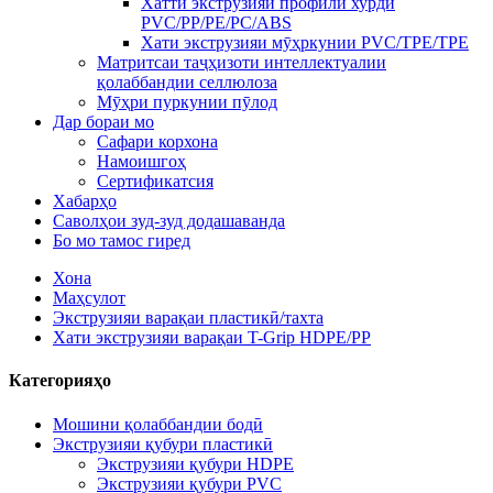
Хатти экструзияи профили хурди
PVC/PP/PE/PC/ABS
Хати экструзияи мӯҳркунии PVC/TPE/TPE
Матритсаи таҷҳизоти интеллектуалии
қолаббандии селлюлоза
Мӯҳри пуркунии пӯлод
Дар бораи мо
Сафари корхона
Намоишгоҳ
Сертификатсия
Хабарҳо
Саволҳои зуд-зуд додашаванда
Бо мо тамос гиред
Хона
Маҳсулот
Экструзияи варақаи пластикӣ/тахта
Хати экструзияи варақаи T-Grip HDPE/PP
Категорияҳо
Мошини қолаббандии бодӣ
Экструзияи қубури пластикӣ
Экструзияи қубури HDPE
Экструзияи қубури PVC