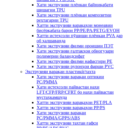
Хати экструзияи плёнкаи байниқабати
шишагии TPU
Хати экструзияи плёнкаи композитии
рехтагарии TPU
Хатти экструзияи варақаҳои монеавии
бисёрқабата барои PP/PE/PA/PETG/EVOH
Хатти истеҳсоли пӯшиши плёнкаи PVA дар
об ҳалшаванда
Хати экструзияи филми ороишии ПЭТ
Хати экструзияи ғалтакҳои обногузари
полимерии баландсифат
Хати экструзияи филми нафасгири PE
Хати экструзияи рулонҳои фарши PVC
Экструзияи варақаи пластикӣ/тахта
Хати экструзияи варақаи оптикии
PC/PMMA
Хати истеҳсоли пайвастаи нахи
LFT/CFP/FRP/CFRT бо нахи пайвастаи
мустаҳкамшуда
Хатти экструзияи варақаҳои PET/PLA
Хатти экструзияи варақаҳои PP/PS
Хати экструзияи варақаи
PC/PMMA/GPPS/ABS
Хатти экструзияи тахтаи ғафси