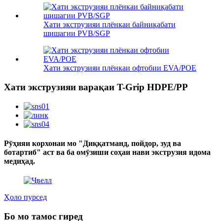
Хати экструзияи плёнкаи байниқабати
шишагии PVB/SGP
Хати экструзияи плёнкаи офтобии EVA/POE
Хати экструзияи варақаи T-Grip HDPE/PP
Рӯҳияи корхонаи мо "Диққатманд, пойдор, зуд ва
ботартиб" аст ва ба омӯзиши соҳаи нави экструзия идома
медиҳад.
Ҳоло пурсед
Бо мо тамос гиред