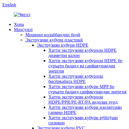
English
Хона
Маҳсулот
Мошини қолаббандии бодӣ
Экструзияи қубури пластикӣ
Экструзияи қубури HDPE
Хатти экструзияи қубурҳои HDPE
диаметри калон
Хатти экструзияи қубурҳои HDPE бо
суръати баланд ва сарфакунандаи
энергия
Хатти экструзияи қубурҳои
бисёрқабата HDPE
Хатти экструзияи қубури MPP бо
суръати баланд сарфакунандаи энергия
Хатти экструзияи қубурҳои
HDPE/PPR/PE-RT/PA андозаи хурд
Хатти экструзияи қубури изолятсияи
гармии HDPE
Хатти экструзияи қубури рӯйпӯши
силикон
Экструзияи қубури PVC