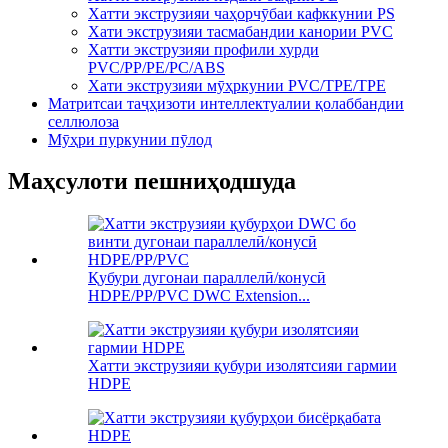
Хатти экструзияи чаҳорчӯбаи кафккунии PS
Хати экструзияи тасмабандии канории PVC
Хатти экструзияи профили хурди
PVC/PP/PE/PC/ABS
Хати экструзияи мӯҳркунии PVC/TPE/TPE
Матритсаи таҷҳизоти интеллектуалии қолаббандии
селлюлоза
Мӯҳри пуркунии пӯлод
Маҳсулоти пешниҳодшуда
Қубури дугонаи параллелӣ/конусӣ
HDPE/PP/PVC DWC Extension...
Хатти экструзияи қубури изолятсияи гармии
HDPE