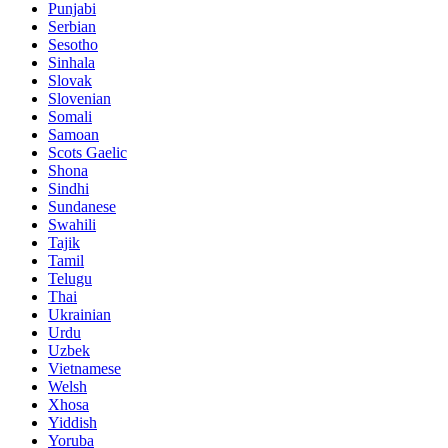
Punjabi
Serbian
Sesotho
Sinhala
Slovak
Slovenian
Somali
Samoan
Scots Gaelic
Shona
Sindhi
Sundanese
Swahili
Tajik
Tamil
Telugu
Thai
Ukrainian
Urdu
Uzbek
Vietnamese
Welsh
Xhosa
Yiddish
Yoruba