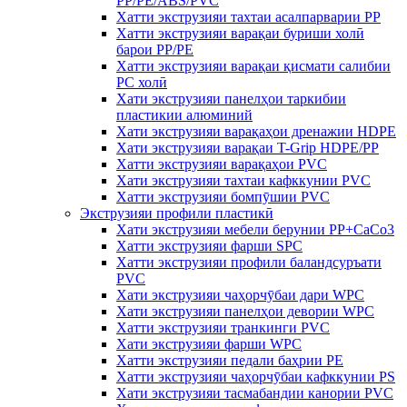
PP/PE/ABS/PVC
Хатти экструзияи тахтаи асалпарварии PP
Хатти экструзияи варақаи буриши холӣ
барои PP/PE
Хатти экструзияи варақаи қисмати салибии
PC холӣ
Хати экструзияи панелҳои таркибии
пластикии алюминий
Хати экструзияи варақаҳои дренажии HDPE
Хати экструзияи варақаи T-Grip HDPE/PP
Хатти экструзияи варақаҳои PVC
Хати экструзияи тахтаи кафккунии PVC
Хатти экструзияи бомпӯшии PVC
Экструзияи профили пластикӣ
Хати экструзияи мебели берунии PP+CaCo3
Хатти экструзияи фарши SPC
Хатти экструзияи профили баландсуръати
PVC
Хати экструзияи чаҳорчӯбаи дари WPC
Хати экструзияи панелҳои девории WPC
Хатти экструзияи транкинги PVC
Хати экструзияи фарши WPC
Хатти экструзияи педали баҳрии PE
Хатти экструзияи чаҳорчӯбаи кафккунии PS
Хати экструзияи тасмабандии канории PVC