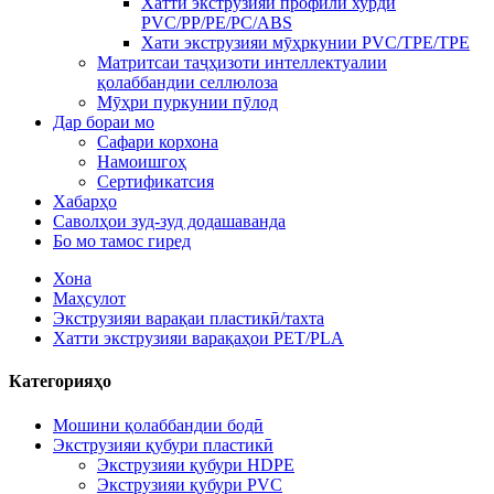
Хатти экструзияи профили хурди
PVC/PP/PE/PC/ABS
Хати экструзияи мӯҳркунии PVC/TPE/TPE
Матритсаи таҷҳизоти интеллектуалии
қолаббандии селлюлоза
Мӯҳри пуркунии пӯлод
Дар бораи мо
Сафари корхона
Намоишгоҳ
Сертификатсия
Хабарҳо
Саволҳои зуд-зуд додашаванда
Бо мо тамос гиред
Хона
Маҳсулот
Экструзияи варақаи пластикӣ/тахта
Хатти экструзияи варақаҳои PET/PLA
Категорияҳо
Мошини қолаббандии бодӣ
Экструзияи қубури пластикӣ
Экструзияи қубури HDPE
Экструзияи қубури PVC