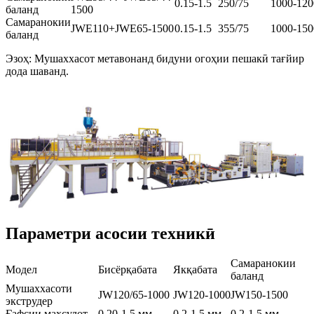
0.15-1.5
250/75
1000-120
баланд
1500
Самаранокии
JWE110+JWE65-1500
0.15-1.5
355/75
1000-150
баланд
Эзоҳ: Мушаххасот метавонанд бидуни огоҳии пешакӣ тағйир
дода шаванд.
Параметри асосии техникӣ
Самаранокии
Модел
Бисёрқабата
Якқабата
баланд
Мушаххасоти
JW120/65-1000
JW120-1000
JW150-1500
экструдер
Ғафсии маҳсулот
0.20-1.5 мм
0.2-1.5 мм
0.2-1.5 мм