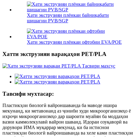
Хати экструзияи плёнкаи байниқабати
шишагии PVB/SGP
Хати экструзияи плёнкаи офтобии EVA/POE
Хатти экструзияи варақаҳои PET/PLA
Тавсифи мухтасар:
Пластикҳои биологӣ вайроншаванда ба маводе ишора
мекунанд, ки метавонанд аз ҷониби худи микроорганизмҳо ё
ихроҷи микроорганизмҳо дар шароити муайян ба моддаҳои
вазни каммолекулавӣ вайрон шаванд. Идораи озуқаворӣ ва
дорувори ИМА муқаррар мекунад, ки ба истиснои
пластикҳои биологӣ вайроншаванда ва хеле ками пластикҳои