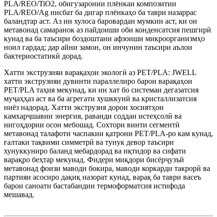
PLA/REO/TiO2, обигузаронии плёнкаи композитии
PLA/REO/Ag нисбат ба дигар плёнкаҳо ба таври назаррас
баландтар аст. Аз ин хулоса баровардан мумкин аст, ки он
метавонад самаранок аз пайдоиши оби конденсатсия пешгирӣ
кунад ва ба таъсири боздоштани афзоиши микроорганизмҳо
ноил гардад; дар айни замон, он инчунин таъсири аълои
бактериостатикӣ дорад.
Хатти экструзияи варақаҳои экологӣ аз PET/PLA: JWELL
хатти экструзияи дувинти параллелиро барои варақаҳои
PET/PLA таҳия мекунад, ки ин хат бо системаи дегазатсия
муҷаҳҳаз аст ва ба агрегати хушккунӣ ва кристаллизатсия
ниёз надорад. Хатти экструзия дорои хосиятҳои
камхарҷшавии энергия, раванди соддаи истеҳсолӣ ва
нигоҳдории осон мебошад. Сохтори винти сегментӣ
метавонад талафоти часпакии қатрони PET/PLA-ро кам кунад,
ғалтаки тақвими симметрӣ ва тунук девор таъсири
хунуккуниро баланд мебардорад ва иқтидор ва сифати
варақро беҳтар мекунад. Фидери миқдори бисёрҷузъӣ
метавонад фоизи маводи бокира, маводи коркарди такрорӣ ва
партияи асосиро дақиқ назорат кунад, варақ ба таври васеъ
барои саноати бастабандии термоформатсия истифода
мешавад.