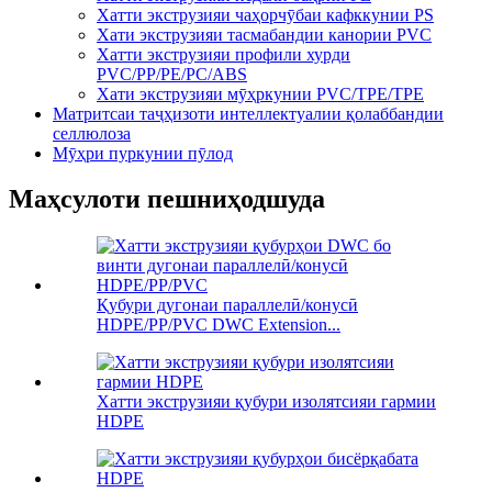
Хатти экструзияи чаҳорчӯбаи кафккунии PS
Хати экструзияи тасмабандии канории PVC
Хатти экструзияи профили хурди
PVC/PP/PE/PC/ABS
Хати экструзияи мӯҳркунии PVC/TPE/TPE
Матритсаи таҷҳизоти интеллектуалии қолаббандии
селлюлоза
Мӯҳри пуркунии пӯлод
Маҳсулоти пешниҳодшуда
Қубури дугонаи параллелӣ/конусӣ
HDPE/PP/PVC DWC Extension...
Хатти экструзияи қубури изолятсияи гармии
HDPE