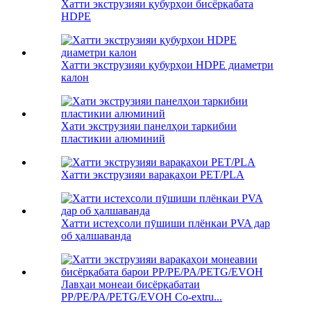
Хатти экструзияи қубурҳои бисёрқабата
HDPE
Хатти экструзияи қубурҳои HDPE диаметри
калон
Хати экструзияи панелҳои таркибии
пластикии алюминий
Хатти экструзияи варақаҳои PET/PLA
Хатти истеҳсоли пӯшиши плёнкаи PVA дар
об ҳалшаванда
Лавҳаи монеаи бисёрқабатаи
PP/PE/PA/PETG/EVOH Co-extru...