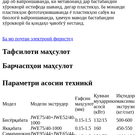
дар об вайроншаванда, ки метавонанд дар бастабандии
хӯрокворӣ истифода шаванд, дигар пластикҳо, ба монанди
пластикҳои фототаҷзияшаванда ё пластикҳои сабук ва
биологӣ вайроншаванда, ҳамчун маводи бастабандии
хӯрокворӣ ба қоидаҳо ҷавобгӯ нестанд.
Ба мо почтаи электронӣ фиристед
Тафсилоти маҳсулот
Барчаспҳои маҳсулот
Параметри асосии техникӣ
Қувваи
Иқтидор
Ғафсии
муҳаррики
максима
Модел
Модели экструдер
маҳсулот
асосӣ
экструзи
(мм)
(кВт)
(кг/соат)
JWE75/40+JWE52/40-
Бисёрқабата
0.15-1.5
132/15
500-600
1000
Якқабата
JWE75/40-1000
0.15-1.5
160
450-550
Самаранокии
JWE95/44+JWE65/44-