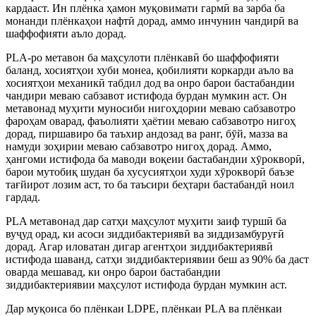
кардааст. Ин плёнка ҳамон муқовимати гармӣ ва зарба ба
монанди плёнкаҳои нафтӣ дорад, аммо инчунин чандирӣ ва
шаффофияти аъло дорад.
PLA-ро метавон ба маҳсулоти плёнкавӣ бо шаффофияти
баланд, хосиятҳои хуби монеа, қобилияти коркарди аъло ва
хосиятҳои механикӣ табдил дод ва онро барои бастабандии
чандири меваю сабзавот истифода бурдан мумкин аст. Он
метавонад муҳити муносиби нигоҳдории меваю сабзавотро
фароҳам оварад, фаъолияти ҳаётии меваю сабзавотро нигоҳ
дорад, пиршавиро ба таъхир андозад ва ранг, бӯй, мазза ва
намуди зоҳирии меваю сабзавотро нигоҳ дорад. Аммо,
ҳангоми истифода ба маводи воқеии бастабандии хӯрокворӣ,
барои мутобиқ шудан ба хусусиятҳои худи хӯрокворӣ баъзе
тағйирот лозим аст, то ба таъсири беҳтари бастабандӣ ноил
гардад.
PLA метавонад дар сатҳи маҳсулот муҳити заиф туршӣ ба
вуҷуд орад, ки асоси зиддибактериявӣ ва зиддизамбуруғӣ
дорад. Агар иловатан дигар агентҳои зиддибактериявӣ
истифода шаванд, сатҳи зиддибактериявии беш аз 90% ба даст
оварда мешавад, ки онро барои бастабандии
зиддибактериявии маҳсулот истифода бурдан мумкин аст.
Дар муқоиса бо плёнкаи LDPE, плёнкаи PLA ва плёнкаи