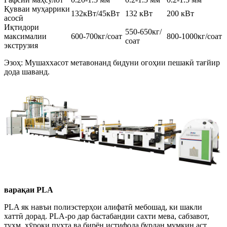
Қувваи муҳаррики
132кВт/45кВт
132 кВт
200 кВт
асосӣ
Иқтидори
550-650кг/
максималии
600-700кг/соат
800-1000кг/соат
соат
экструзия
Эзоҳ: Мушаххасот метавонанд бидуни огоҳии пешакӣ тағйир
дода шаванд.
варақаи PLA
PLA як навъи полиэстерҳои алифатӣ мебошад, ки шакли
хаттӣ дорад. PLA-ро дар бастабандии сахти мева, сабзавот,
тухм, хӯроки пухта ва бирён истифода бурдан мумкин аст,