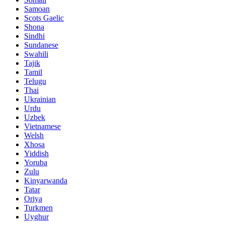
Samoan
Scots Gaelic
Shona
Sindhi
Sundanese
Swahili
Tajik
Tamil
Telugu
Thai
Ukrainian
Urdu
Uzbek
Vietnamese
Welsh
Xhosa
Yiddish
Yoruba
Zulu
Kinyarwanda
Tatar
Oriya
Turkmen
Uyghur