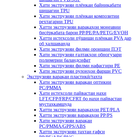
Хати экструзияи плёнкаи байниқабати
шишагии TPU
Хати экструзияи плёнкаи композитии
рехтагарии TPU
Хатти экструзияи варақаҳои монеавии
бисёрқабата барои PP/PE/PA/PETG/EVOH
Хатти истеҳсоли пӯшиши плёнкаи PVA дар
об ҳалшаванда
Хати экструзияи филми ороишии ПЭТ
Хати экструзияи ғалтакҳои обногузари
полимерии баландсифат
Хати экструзияи филми нафасгири PE
Хати экструзияи рулонҳои фарши PVC
Экструзияи варақаи пластикӣ/тахта
Хати экструзияи варақаи оптикии
PC/PMMA
Хати истеҳсоли пайвастаи нахи
LFT/CFP/FRP/CFRT бо нахи пайвастаи
мустаҳкамшуда
Хатти экструзияи варақаҳои PET/PLA
Хатти экструзияи варақаҳои PP/PS
Хати экструзияи варақаи
PC/PMMA/GPPS/ABS
Хатти экструзияи тахтаи ғафси