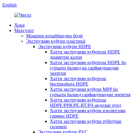
English
Хона
Маҳсулот
Мошини қолаббандии бодӣ
Экструзияи қубури пластикӣ
Экструзияи қубури HDPE
Хатти экструзияи қубурҳои HDPE
диаметри калон
Хатти экструзияи қубурҳои HDPE бо
суръати баланд ва сарфакунандаи
энергия
Хатти экструзияи қубурҳои
бисёрқабата HDPE
Хатти экструзияи қубури MPP бо
суръати баланд сарфакунандаи энергия
Хатти экструзияи қубурҳои
HDPE/PPR/PE-RT/PA андозаи хурд
Хатти экструзияи қубури изолятсияи
гармии HDPE
Хатти экструзияи қубури рӯйпӯши
силикон
Экструзияи қубури PVC