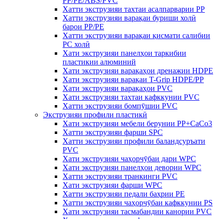
PP/PE/ABS/PVC
Хатти экструзияи тахтаи асалпарварии PP
Хатти экструзияи варақаи буриши холӣ
барои PP/PE
Хатти экструзияи варақаи қисмати салибии
PC холӣ
Хати экструзияи панелҳои таркибии
пластикии алюминий
Хати экструзияи варақаҳои дренажии HDPE
Хати экструзияи варақаи T-Grip HDPE/PP
Хати экструзияи варақаҳои PVC
Хати экструзияи тахтаи кафккунии PVC
Хатти экструзияи бомпӯшии PVC
Экструзияи профили пластикӣ
Хати экструзияи мебели берунии PP+CaCo3
Хатти экструзияи фарши SPC
Хатти экструзияи профили баландсуръати
PVC
Хати экструзияи чаҳорчӯбаи дари WPC
Хати экструзияи панелҳои девории WPC
Хатти экструзияи транкинги PVC
Хати экструзияи фарши WPC
Хатти экструзияи педали баҳрии PE
Хатти экструзияи чаҳорчӯбаи кафккунии PS
Хати экструзияи тасмабандии канории PVC