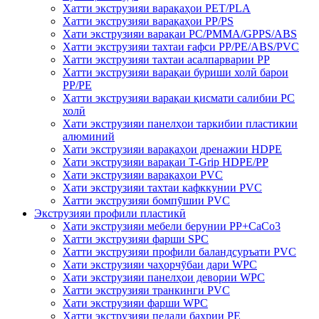
Хатти экструзияи варақаҳои PET/PLA
Хатти экструзияи варақаҳои PP/PS
Хати экструзияи варақаи PC/PMMA/GPPS/ABS
Хатти экструзияи тахтаи ғафси PP/PE/ABS/PVC
Хатти экструзияи тахтаи асалпарварии PP
Хатти экструзияи варақаи буриши холӣ барои
PP/PE
Хатти экструзияи варақаи қисмати салибии PC
холӣ
Хати экструзияи панелҳои таркибии пластикии
алюминий
Хати экструзияи варақаҳои дренажии HDPE
Хати экструзияи варақаи T-Grip HDPE/PP
Хати экструзияи варақаҳои PVC
Хати экструзияи тахтаи кафккунии PVC
Хатти экструзияи бомпӯшии PVC
Экструзияи профили пластикӣ
Хати экструзияи мебели берунии PP+CaCo3
Хатти экструзияи фарши SPC
Хатти экструзияи профили баландсуръати PVC
Хати экструзияи чаҳорчӯбаи дари WPC
Хати экструзияи панелҳои девории WPC
Хатти экструзияи транкинги PVC
Хати экструзияи фарши WPC
Хатти экструзияи педали баҳрии PE