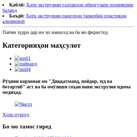
Қаблӣ:
Хати экструзияи ғалтакҳои обногузари полимерии
баланд
Баъдӣ:
Хати экструзияи панелҳои таркибии пластикии
алюминий
Паёми худро дар ин ҷо нависед ва ба мо фиристед
Категорияҳои маҳсулот
Рӯҳияи корхонаи мо "Диққатманд, пойдор, зуд ва
ботартиб" аст ва ба омӯзиши соҳаи нави экструзия идома
медиҳад.
Ҳоло пурсед
Бо мо тамос гиред