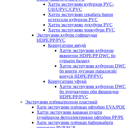
Хатти экструзияи қубурҳои PVC-
UH/UPVC/CPVC
Хатти экструзияи сеқабата барои
истеҳсоли қубурҳои PVC
Хатти экструзияи дуқубури PVC
Хатти экструзияи чорқубури PVC
Экструзияи қубури гофршудаи
HDPE/PP/PVC
Корругатори амудӣ
Хатти экструзияи қубурҳои
яквинтии HDPE/PP DWC бо
суръати баланд
Хатти экструзияи қубурҳои DWC
бо винти дугонаи параллелӣ/
конусӣ HDPE/PP/PVC
Корругатори уфуқӣ
Хатти экструзияи қубурҳои DWC
бо хунуккунии оби фишордор
HDPE/PP/PVC
Экструзияи плёнка/ролҳои пластикӣ
Хати экструзияи плёнкаи офтобии EVA/POE
Хатти экструзияи варақаи пушти
ҳуҷайраҳои фотоэлектрикии офтобии PP/PE
Хати экструзияи плёнкаи байниқабати
шишагии PVB/SGP