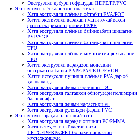
Экструзияи қубури гофршудаи HDPE/PP/PVC
Экструзияи плёнка/ролҳои пластикӣ
Хати экструзияи плёнкаи офтобии EVA/POE
Хатти экструзияи варақаи пушти ҳуҷайраҳои
фотоэлектрикии офтобии PP/PE
Хати экструзияи плёнкаи байниқабати шишагии
PVB/SGP
Хати экструзияи плёнкаи байниқабати шишагии
TPU
Хати экструзияи плёнкаи композитии рехтагарии
TPU
Хатти экструзияи варақаҳои монеавии
бисёрқабата барои PP/PE/PA/PETG/EVOH
Хатти истеҳсоли пӯшиши плёнкаи PVA дар об
ҳалшаванда
Хати экструзияи филми ороишии ПЭТ
Хати экструзияи ғалтакҳои обногузари полимерии
баландсифат
Хати экструзияи филми нафасгири PE
Хати экструзияи рулонҳои фарши PVC
Экструзияи варақаи пластикӣ/тахта
Хати экструзияи варақаи оптикии PC/PMMA
Хати истеҳсоли пайвастаи нахи
LFT/CFP/FRP/CFRT бо нахи пайвастаи
мустаҳкамшуда