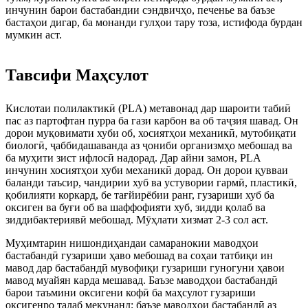
инчунин барои бастабандии сэндвичҳо, печенье ва баъзе
бастаҳои дигар, ба монанди гулҳои тару тоза, истифода бурдан
мумкин аст.
Тавсифи Маҳсулот
Кислотаи полилактикӣ (PLA) метавонад дар шароити табиӣ
пас аз партофтан пурра ба гази карбон ва об таҷзия шавад. Он
дорои муқовимати хуби об, хосиятҳои механикӣ, мутобиқати
биологӣ, ҷаббидашаванда аз ҷониби организмҳо мебошад ва
ба муҳити зист ифлосӣ надорад. Дар айни замон, PLA
инчунин хосиятҳои хуби механикӣ дорад. Он дорои қувваи
баланди таъсир, чандирии хуб ва устувории гармӣ, пластикӣ,
қобилияти коркард, бе тағйирёбии ранг, гузариши хуб ба
оксиген ва буғи об ва шаффофияти хуб, зидди қолаб ва
зиддибактериявӣ мебошад. Мӯҳлати хизмат 2-3 сол аст.
Муҳимтарин нишондиҳандаи самаранокии маводҳои
бастабандӣ гузариши ҳаво мебошад ва соҳаи татбиқи ин
мавод дар бастабандӣ мувофиқи гузариши гуногуни ҳавои
мавод муайян карда мешавад. Баъзе маводҳои бастабандӣ
барои таъмини оксигени кофӣ ба маҳсулот гузариши
оксигенро талаб мекунанд; баъзе маводҳои бастабандӣ аз