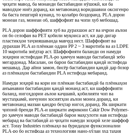
ҷиҳати мавод, ба монанди бастабандии нӯшокӣ, ки ба
маводҳое ниёз доранд, ки метавонанд воридшавии оксигенро
ба баста пешгирӣ кунанд, то қолабро боздоранд. PLA дорои
монеаи газ, монеаи об, шаффофият ва чопи хуб мебошад.
PLA дорои шаффофияти хуб ва дурахшон аст ва иҷрои аълои
он бо селофан ва PET қобили муқоиса аст, ки дар дигар
пластикҳои таҷзияшаванда мавҷуд нест. Шаффофият ва
дурахши PLA аз плёнкаи оддии PP 2 ~ 3 маротиба ва аз LDPE
10 маротиба зиёдтар аст. Шаффофияти баланди он намуди
зоҳирии истифодаи PLA-ро ҳамчун маводи бастабандӣ зебо
мегардонад. Масалан, он барои бастабандии қандӣ истифода
мешавад. Дар айни замон, бисёр бастабандии қандӣ дар бозор
аз плёнкаҳои бастабандии PLA истифода мебаранд.
Намуди зоҳирӣ ва кори ин плёнкаи бастабандӣ ба плёнкаҳои
анъанавии бастабандии қандӣ монанд аст, ки шаффофияти
баланд, нигоҳдории аълои каҷшавӣ, қобилияти чоп ва
мустаҳкамӣ, инчунин хосиятҳои аълои монеа доранд, ки
метавонанд маззаи қандро беҳтар нигоҳ доранд. Як ширкати
ҷопонӣ бренди PLA-и ширкати амрикоии Cakir Dow Polymer-
ро ҳамчун маводи бастабандӣ барои маҳсулоти нав истифода
мебарад ва бастабандӣ аз ҷиҳати намуди зоҳирӣ хеле шаффоф
аст. Toray Industries плёнкаҳо ва буридаҳои функсионалии
PLA-ро бо истифода аз технологияи нано-хӯлаи худ таҳия