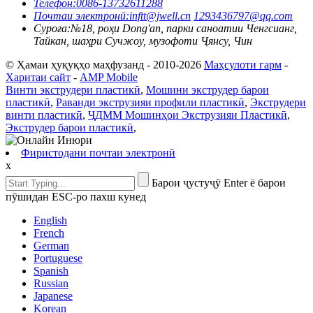
Телефон:
0086-13732611288
Почтаи электронӣ:
inftt@jwell.cn
1293436797@qq.com
Суроға:
№18, роҳи Dong'an, парки саноатии Ченгсианг,
Тайкан, шаҳри Сучжоу, музофоти Ҷянсу, Чин
© Ҳамаи ҳуқуқҳо маҳфузанд - 2010-2026
Маҳсулоти гарм
-
Харитаи сайт
-
AMP Mobile
Винти экструдери пластикӣ
,
Мошини экструдер барои
пластикӣ
,
Раванди экструзияи профили пластикӣ
,
Экструдери
винти пластикӣ
,
ҶДММ Мошинҳои Экструзияи Пластикӣ
,
Экструдер барои пластикӣ
,
Фиристодани почтаи электронӣ
x
Барои ҷустуҷӯ Enter ё барои
пӯшидан ESC-ро пахш кунед
English
French
German
Portuguese
Spanish
Russian
Japanese
Korean