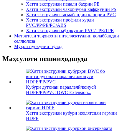
Хатти экструзияи педали баҳрии PE
Хатти экструзияи чаҳорчӯбаи кафккунии PS
Хати экструзияи тасмабандии канории PVC
Хатти экструзияи профили хурди
PVC/PP/PE/PC/ABS
Хати экструзияи мӯҳркунии PVC/TPE/TPE
Матритсаи таҷҳизоти интеллектуалии қолаббандии
селлюлоза
Мӯҳри пуркунии пӯлод
Маҳсулоти пешниҳодшуда
Қубури дугонаи параллелӣ/конусӣ
HDPE/PP/PVC DWC Extension...
Хатти экструзияи қубури изолятсияи гармии
HDPE