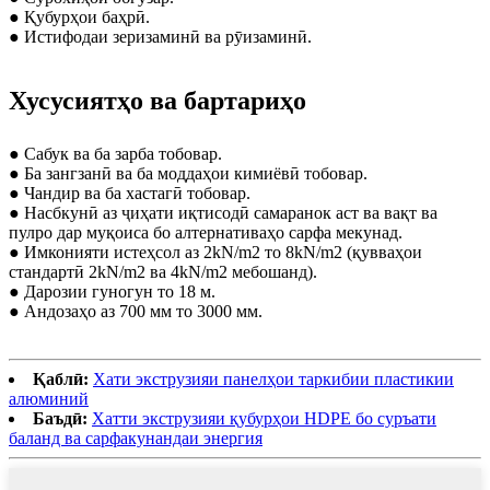
● Қубурҳои баҳрӣ.
● Истифодаи зеризаминӣ ва рӯизаминӣ.
Хусусиятҳо ва бартариҳо
● Сабук ва ба зарба тобовар.
● Ба зангзанӣ ва ба моддаҳои кимиёвӣ тобовар.
● Чандир ва ба хастагӣ тобовар.
● Насбкунӣ аз ҷиҳати иқтисодӣ самаранок аст ва вақт ва
пулро дар муқоиса бо алтернативаҳо сарфа мекунад.
● Имконияти истеҳсол аз 2kN/m2 то 8kN/m2 (қувваҳои
стандартӣ 2kN/m2 ва 4kN/m2 мебошанд).
● Дарозии гуногун то 18 м.
● Андозаҳо аз 700 мм то 3000 мм.
Қаблӣ:
Хати экструзияи панелҳои таркибии пластикии
алюминий
Баъдӣ:
Хатти экструзияи қубурҳои HDPE бо суръати
баланд ва сарфакунандаи энергия