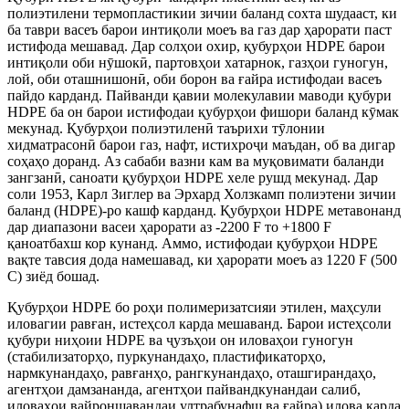
полиэтилени термопластикии зичии баланд сохта шудааст, ки
ба таври васеъ барои интиқоли моеъ ва газ дар ҳарорати паст
истифода мешавад. Дар солҳои охир, қубурҳои HDPE барои
интиқоли оби нӯшокӣ, партовҳои хатарнок, газҳои гуногун,
лой, оби оташнишонӣ, оби борон ва ғайра истифодаи васеъ
пайдо карданд. Пайванди қавии молекулавии маводи қубури
HDPE ба он барои истифодаи қубурҳои фишори баланд кӯмак
мекунад. Қубурҳои полиэтиленӣ таърихи тӯлонии
хидматрасонӣ барои газ, нафт, истихроҷи маъдан, об ва дигар
соҳаҳо доранд. Аз сабаби вазни кам ва муқовимати баланди
зангзанӣ, саноати қубурҳои HDPE хеле рушд мекунад. Дар
соли 1953, Карл Зиглер ва Эрхард Холзкамп полиэтени зичии
баланд (HDPE)-ро кашф карданд. Қубурҳои HDPE метавонанд
дар диапазони васеи ҳарорати аз -2200 F то +1800 F
қаноатбахш кор кунанд. Аммо, истифодаи қубурҳои HDPE
вақте тавсия дода намешавад, ки ҳарорати моеъ аз 1220 F (500
C) зиёд бошад.
Қубурҳои HDPE бо роҳи полимеризатсияи этилен, маҳсули
иловагии равған, истеҳсол карда мешаванд. Барои истеҳсоли
қубури ниҳоии HDPE ва ҷузъҳои он иловаҳои гуногун
(стабилизаторҳо, пуркунандаҳо, пластификаторҳо,
нармкунандаҳо, равғанҳо, рангкунандаҳо, оташгирандаҳо,
агентҳои дамзананда, агентҳои пайвандкунандаи салиб,
иловаҳои вайроншавандаи ултрабунафш ва ғайра) илова карда