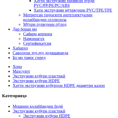
Хатти экструзияи профили хурди
PVC/PP/PE/PC/ABS
Хати экструзияи мӯҳркунии PVC/TPE/TPE
Матритсаи таҷҳизоти интеллектуалии
қолаббандии селлюлоза
Мӯҳри пуркунии пӯлод
Дар бораи мо
Сафари корхона
Намоишгоҳ
Сертификатсия
Хабарҳо
Саволҳои зуд-зуд додашаванда
Бо мо тамос гиред
Хона
Маҳсулот
Экструзияи қубури пластикӣ
Экструзияи қубури HDPE
Хатти экструзияи қубурҳои HDPE диаметри калон
Категорияҳо
Мошини қолаббандии бодӣ
Экструзияи қубури пластикӣ
Экструзияи қубури HDPE