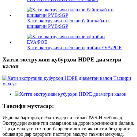
Хати экструзияи плёнкаи байниқабати
шишагии PVB/SGP
Хати экструзияи плёнкаи офтобии EVA/POE
Хатти экструзияи қубурҳои HDPE диаметри
калон
Тавсифи мухтасар:
Иҷро ва бартариҳо: Экструдер силсилаи JWS-H мебошад.
Экструдери яквинтии самаранок ва дорои ҳосилнокии баланд.
Тарҳи махсуси сохтори баррелии винтӣ якрангии беҳтарини
обшавиро дар ҳарорати пасттари маҳлул таъмин мекунад.