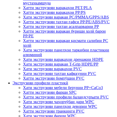
мустаҳкамшуда
Хатти экструзияи варақаҳои PET/PLA
Хатти экструзияи варақаҳои PP/PS
Хати экструзияи варақаи PC/PMMA/GPPS/ABS
Хатти экструзияи тахтаи ғафси PP/PE/ABS/PVC
Хатти экструзияи тахтаи асалпарварии PP
Хатти экструзияи варақаи буриши холӣ барои
PP/PE
Хатти экструзияи варақаи қисмати салибии PC
холӣ
Хати экструзияи панелҳои таркибии пластикии
алюминий
Хати экструзияи варақаҳои дренажии HDPE
Хати экструзияи варақаи T-Grip HDPE/PP
Хати экструзияи варақаҳои PVC
Хати экструзияи тахтаи кафккунии PVC
Хатти экструзияи бомпӯшии PVC
Экструзияи профили пластикӣ
Хати экструзияи мебели берунии PP+CaCo3
Хатти экструзияи фарши SPC
Хатти экструзияи профили баландсуръати PVC
Хати экструзияи чаҳорчӯбаи дари WPC
Хати экструзияи панелҳои девории WPC
Хатти экструзияи транкинги PVC
Хати экструзияи фарши WPC