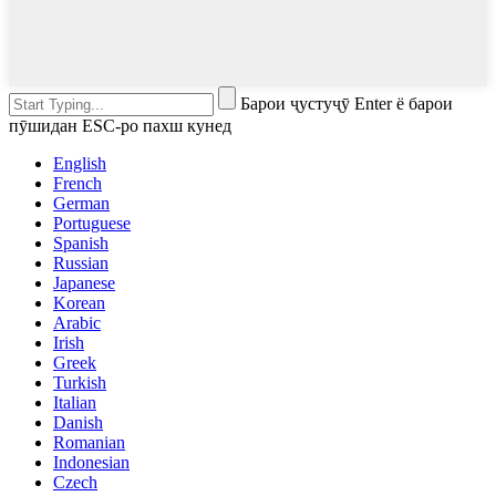
Барои ҷустуҷӯ Enter ё барои
пӯшидан ESC-ро пахш кунед
English
French
German
Portuguese
Spanish
Russian
Japanese
Korean
Arabic
Irish
Greek
Turkish
Italian
Danish
Romanian
Indonesian
Czech