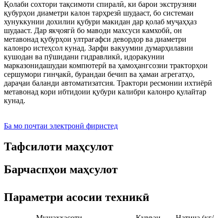
Қолаби сохтори тақсимоти спиралӣ, ки барои экструзияи
қубурҳои диаметри калон тарҳрезӣ шудааст, бо системаи
хунуккунии дохилии қубури макидан дар қолаб муҷаҳҳаз
шудааст. Дар якҷоягӣ бо маводи махсуси камхобӣ, он
метавонад қубурҳои ултрағафси девордор ва диаметри
калонро истеҳсол кунад. Зарфи вакуумии думарҳилавии
кушодан ва пӯшидани гидравликӣ, идоракунии
марказонидашудаи компютерӣ ва ҳамоҳангсозии тракторҳои
сершумори гинҷакӣ, бурандаи бечип ва ҳамаи агрегатҳо,
дараҷаи баланди автоматизатсия. Трактори ресмонии ихтиёрӣ
метавонад кори ибтидоии қубури калибри калонро қулайтар
кунад.
Ба мо почтаи электронӣ фиристед
Тафсилоти маҳсулот
Барчаспҳои маҳсулот
Параметри асосии техникӣ
Мушаххасоти
Қувваи
Натиҷа (кг/