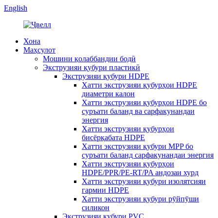
English
Хона
Маҳсулот
Мошини қолаббандии бодӣ
Экструзияи қубури пластикӣ
Экструзияи қубури HDPE
Хатти экструзияи қубурҳои HDPE
диаметри калон
Хатти экструзияи қубурҳои HDPE бо
суръати баланд ва сарфакунандаи
энергия
Хатти экструзияи қубурҳои
бисёрқабата HDPE
Хатти экструзияи қубури MPP бо
суръати баланд сарфакунандаи энергия
Хатти экструзияи қубурҳои
HDPE/PPR/PE-RT/PA андозаи хурд
Хатти экструзияи қубури изолятсияи
гармии HDPE
Хатти экструзияи қубури рӯйпӯши
силикон
Экструзияи қубури PVC