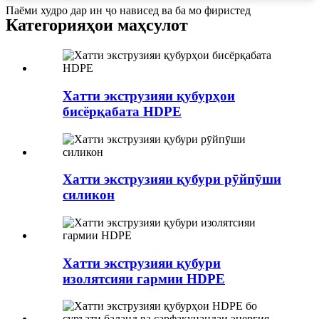
Паёми худро дар ин ҷо нависед ва ба мо фиристед
Категорияҳои маҳсулот
Хатти экструзияи қубурҳои
бисёрқабата HDPE
Хатти экструзияи қубури рӯйпӯши
силикон
Хатти экструзияи қубури
изолятсияи гармии HDPE