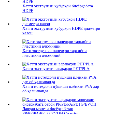
Хатти экструзияи қубурҳои бисёрқабата
HDPE
Хатти экструзияи қубурҳои HDPE диаметри
калон
Хати экструзияи панелҳои таркибии
пластикии алюминий
Хатти экструзияи варақаҳои PET/PLA
Хатти истеҳсоли пӯшиши плёнкаи PVA дар
об ҳалшаванда
Лавҳаи монеаи бисёрқабатаи
PP/PE/PA/PETG/EVOH Co-extru...