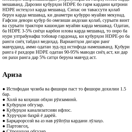
мешаванд. Дарозии қубурҳои HDPE бо гарм кардани қатрони
HDPE истеҳсол карда мешавад. Сипас он тавассути қолаб
берун карда мешавад, ки диаметри қубурро муайян мекунад.
Ғафсии девори қубур бо омезиши андозаи қолаб, суръати винт
ва суръати трактори кашондан муайян карда мешавад. Одатан,
ба HDPE 3-5% сиёҳи карбон илова карда мешавад, то онро ба
нури ултрабунафш тобовар гардонад, ки қубурҳои HDPE-ро ба
ранги сиёҳ табдил медиҳад. Вариантҳои дигари ранг
мавҷуданд, аммо одатан зуд-зуд истифода намешаванд. Қубури
ранга ё рахдори HDPE одатан 90-95% маводи сиёҳ аст, ки дар
он рахи ранга дар 5% сатҳи беруна мавҷуд аст.
Ариза
● Истифодаи ҷозиба ва фишори паст то фишори дохилии 1.5
бар.
● Холӣ ва коҳиши обҳои рӯизаминӣ.
● Қубурҳои обгузар.
● Қубурҳои канализатсияи ифлос.
● Хуруҷҳои баҳрӣ ё дарёӣ.
● Барқарорсозӣ ва аз нав рӯйпӯш кардани лӯлаҳо.
● Партовгоҳ.
● Сӯрохиҳои обгузар.