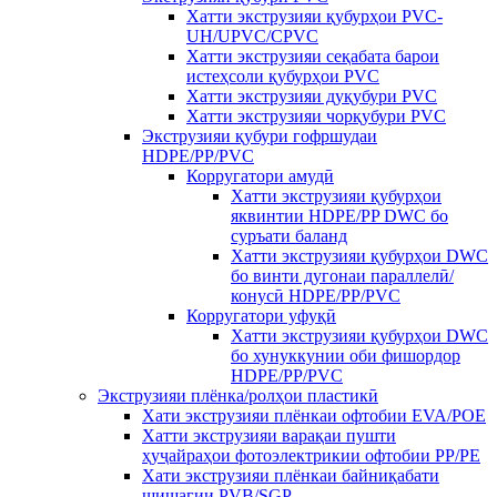
Хатти экструзияи қубурҳои PVC-
UH/UPVC/CPVC
Хатти экструзияи сеқабата барои
истеҳсоли қубурҳои PVC
Хатти экструзияи дуқубури PVC
Хатти экструзияи чорқубури PVC
Экструзияи қубури гофршудаи
HDPE/PP/PVC
Корругатори амудӣ
Хатти экструзияи қубурҳои
яквинтии HDPE/PP DWC бо
суръати баланд
Хатти экструзияи қубурҳои DWC
бо винти дугонаи параллелӣ/
конусӣ HDPE/PP/PVC
Корругатори уфуқӣ
Хатти экструзияи қубурҳои DWC
бо хунуккунии оби фишордор
HDPE/PP/PVC
Экструзияи плёнка/ролҳои пластикӣ
Хати экструзияи плёнкаи офтобии EVA/POE
Хатти экструзияи варақаи пушти
ҳуҷайраҳои фотоэлектрикии офтобии PP/PE
Хати экструзияи плёнкаи байниқабати
шишагии PVB/SGP