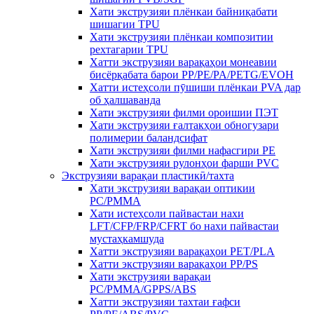
Хати экструзияи плёнкаи байниқабати
шишагии TPU
Хати экструзияи плёнкаи композитии
рехтагарии TPU
Хатти экструзияи варақаҳои монеавии
бисёрқабата барои PP/PE/PA/PETG/EVOH
Хатти истеҳсоли пӯшиши плёнкаи PVA дар
об ҳалшаванда
Хати экструзияи филми ороишии ПЭТ
Хати экструзияи ғалтакҳои обногузари
полимерии баландсифат
Хати экструзияи филми нафасгири PE
Хати экструзияи рулонҳои фарши PVC
Экструзияи варақаи пластикӣ/тахта
Хати экструзияи варақаи оптикии
PC/PMMA
Хати истеҳсоли пайвастаи нахи
LFT/CFP/FRP/CFRT бо нахи пайвастаи
мустаҳкамшуда
Хатти экструзияи варақаҳои PET/PLA
Хатти экструзияи варақаҳои PP/PS
Хати экструзияи варақаи
PC/PMMA/GPPS/ABS
Хатти экструзияи тахтаи ғафси