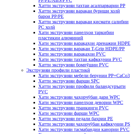
PP/PE/ABS/PVC
Хатти экструзияи тахтаи асалпарварии PP
Хатти экструзияи варақаи буриши холӣ
барои PP/PE
Хатти экструзияи варақаи қисмати салибии
PC холӣ
Хати экструзияи панелҳои таркибии
пластикии алюминий
Хати экструзияи варақаҳои дренажии HDPE
Хати экструзияи варақаи T-Grip HDPE/PP
Хати экструзияи варақаҳои PVC
Хати экструзияи тахтаи кафккунии PVC
Хатти экструзияи бомпӯшии PVC
Экструзияи профили пластикӣ
Хати экструзияи мебели берунии PP+CaCo3
Хатти экструзияи фарши SPC
Хатти экструзияи профили баландсуръати
PVC
Хати экструзияи чаҳорчӯбаи дари WPC
Хати экструзияи панелҳои девории WPC
Хатти экструзияи транкинги PVC
Хати экструзияи фарши WPC
Хатти экструзияи педали баҳрии PE
Хатти экструзияи чаҳорчӯбаи кафккунии PS
Хати экструзияи тасмабандии канории PVC