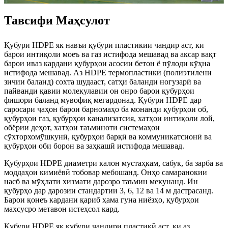
Тавсифи Маҳсулот
Қубури HDPE як навъи қубури пластикии чандир аст, ки
барои интиқоли моеъ ва газ истифода мешавад ва аксар вақт
барои иваз кардани қубурҳои асосии бетон ё пӯлоди кӯҳна
истифода мешавад. Аз HDPE термопластикӣ (полиэтилени
зичии баланд) сохта шудааст, сатҳи баланди ногузарӣ ва
пайванди қавии молекулавии он онро барои қубурҳои
фишори баланд мувофиқ мегардонад. Қубури HDPE дар
саросари ҷаҳон барои барномаҳо ба монанди қубурҳои об,
қубурҳои газ, қубурҳои канализатсия, хатҳои интиқоли лой,
обёрии деҳот, хатҳои таъминоти системаҳои
сӯхторхомӯшкунӣ, қубурҳои барқӣ ва коммуникатсионӣ ва
қубурҳои оби борон ва заҳкашӣ истифода мешавад.
Қубурҳои HDPE диаметри калон мустаҳкам, сабук, ба зарба ва
моддаҳои кимиёвӣ тобовар мебошанд. Онҳо самаранокии
насб ва мӯҳлати хизмати дарозро таъмин мекунанд. Ин
қубурҳо дар дарозии стандартии 3, 6, 12 ва 14 м дастрасанд.
Барои қонеъ кардани қариб ҳама гуна ниёзҳо, қубурҳои
махсусро метавон истеҳсол кард.
Қубури HDPE як қубури чандири пластикӣ аст, ки аз