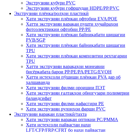
Экструзияи қубури PVC
Экструзияи қубури гофршудаи HDPE/PP/PVC
Экструзияи плёнка/ролҳои пластикӣ
Хати экструзияи плёнкаи офтобии EVA/POE
Хатти экструзияи варақаи пушти ҳуҷайраҳои
фотоэлектрикии офтобии PP/PE
Хати экструзияи плёнкаи байниқабати шишагии
PVB/SGP
Хати экструзияи плёнкаи байниқабати шишагии
TPU
Хати экструзияи плёнкаи композитии рехтагарии
TPU
Хатти экструзияи варақаҳои монеавии
бисёрқабата барои PP/PE/PA/PETG/EVOH
Хатти истеҳсоли пӯшиши плёнкаи PVA дар об
ҳалшаванда
Хати экструзияи филми ороишии ПЭТ
Хати экструзияи ғалтакҳои обногузари полимерии
баландсифат
Хати экструзияи филми нафасгири PE
Хати экструзияи рулонҳои фарши PVC
Экструзияи варақаи пластикӣ/тахта
Хати экструзияи варақаи оптикии PC/PMMA
Хати истеҳсоли пайвастаи нахи
LFT/CFP/FRP/CFRT бо нахи пайвастаи