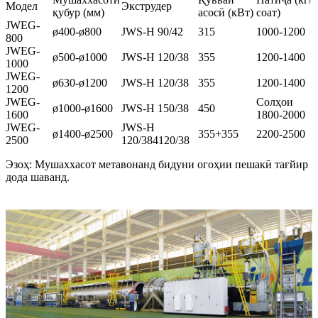
Модел
Экструдер
қубур (мм)
асосӣ (кВт)
соат)
JWEG-
ø400-ø800
JWS-H 90/42
315
1000-1200
800
JWEG-
ø500-ø1000
JWS-H 120/38
355
1200-1400
1000
JWEG-
ø630-ø1200
JWS-H 120/38
355
1200-1400
1200
JWEG-
Солҳои
ø1000-ø1600
JWS-H 150/38
450
1600
1800-2000
JWEG-
JWS-H
ø1400-ø2500
355+355
2200-2500
2500
120/384120/38
Эзоҳ: Мушаххасот метавонанд бидуни огоҳии пешакӣ тағйир
дода шаванд.