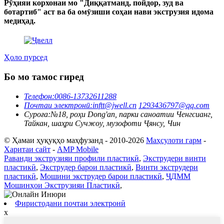
Рӯҳияи корхонаи мо "Диққатманд, пойдор, зуд ва
ботартиб" аст ва ба омӯзиши соҳаи нави экструзия идома
медиҳад.
Ҳоло пурсед
Бо мо тамос гиред
Телефон:
0086-13732611288
Почтаи электронӣ:
inftt@jwell.cn
1293436797@qq.com
Суроға:
№18, роҳи Dong'an, парки саноатии Ченгсианг,
Тайкан, шаҳри Сучжоу, музофоти Ҷянсу, Чин
© Ҳамаи ҳуқуқҳо маҳфузанд - 2010-2026
Маҳсулоти гарм
-
Харитаи сайт
-
AMP Mobile
Раванди экструзияи профили пластикӣ
,
Экструдери винти
пластикӣ
,
Экструдер барои пластикӣ
,
Винти экструдери
пластикӣ
,
Мошини экструдер барои пластикӣ
,
ҶДММ
Мошинҳои Экструзияи Пластикӣ
,
Фиристодани почтаи электронӣ
x