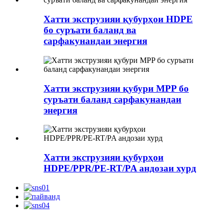
Хатти экструзияи қубурҳои HDPE
бо суръати баланд ва
сарфакунандаи энергия
Хатти экструзияи қубури MPP бо
суръати баланд сарфакунандаи
энергия
Хатти экструзияи қубурҳои
HDPE/PPR/PE-RT/PA андозаи хурд