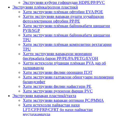
Экструзияи қубури гофршудаи HDPE/PP/PVC
Экструзияи плёнка/ролҳои пластикӣ
Хати экструзияи плёнкаи офтобии EVA/POE
Хатти экструзияи варақаи пушти ҳуҷайраҳои
фотоэлектрикии офтобии PP/PE
Хати экструзияи плёнкаи байниқабати шишагии
PVB/SGP
Хати экструзияи плёнкаи байниқабати шишагии
TPU
Хати экструзияи плёнкаи композитии рехтагарии
TPU
Хатти экструзияи варақаҳои монеавии
бисёрқабата барои PP/PE/PA/PETG/EVOH
Хатти истеҳсоли пӯшиши плёнкаи PVA дар об
ҳалшаванда
Хати экструзияи филми ороишии ПЭТ
Хати экструзияи ғалтакҳои обногузари полимерии
баландсифат
Хати экструзияи филми нафасгири PE
Хати экструзияи рулонҳои фарши PVC
Экструзияи варақаи пластикӣ/тахта
Хати экструзияи варақаи оптикии PC/PMMA
Хати истеҳсоли пайвастаи нахи
LFT/CFP/FRP/CFRT бо нахи пайвастаи
мустаҳкамшуда