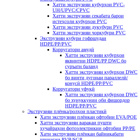
Хатти экструзияи қубурҳои PVC-
UH/UPVC/CPVC
Хатти экструзияи сеқабата барои
истеҳсоли қубурҳои PVC
Хатти экструзияи дуқубури PVC
Хатти экструзияи чорқубури PVC
Экструзияи қубури гофршудаи
HDPE/PP/PVC
Корругатори амудӣ
Хатти экструзияи қубурҳои
яквинтии HDPE/PP DWC бо
суръати баланд
Хатти экструзияи қубурҳои DWC
бо винти дугонаи параллелӣ/
конусӣ HDPE/PP/PVC
Корругатори уфуқӣ
Хатти экструзияи қубурҳои DWC
бо хунуккунии оби фишордор
HDPE/PP/PVC
Экструзияи плёнка/ролҳои пластикӣ
Хати экструзияи плёнкаи офтобии EVA/POE
Хатти экструзияи варақаи пушти
ҳуҷайраҳои фотоэлектрикии офтобии PP/PE
Хати экструзияи плёнкаи байниқабати
шишагии PVB/SGP