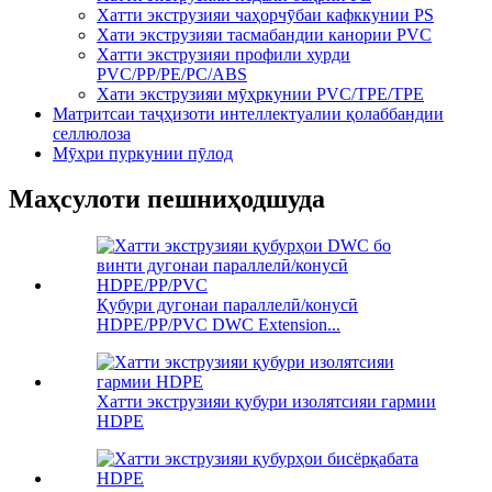
Хатти экструзияи чаҳорчӯбаи кафккунии PS
Хати экструзияи тасмабандии канории PVC
Хатти экструзияи профили хурди
PVC/PP/PE/PC/ABS
Хати экструзияи мӯҳркунии PVC/TPE/TPE
Матритсаи таҷҳизоти интеллектуалии қолаббандии
селлюлоза
Мӯҳри пуркунии пӯлод
Маҳсулоти пешниҳодшуда
Қубури дугонаи параллелӣ/конусӣ
HDPE/PP/PVC DWC Extension...
Хатти экструзияи қубури изолятсияи гармии
HDPE