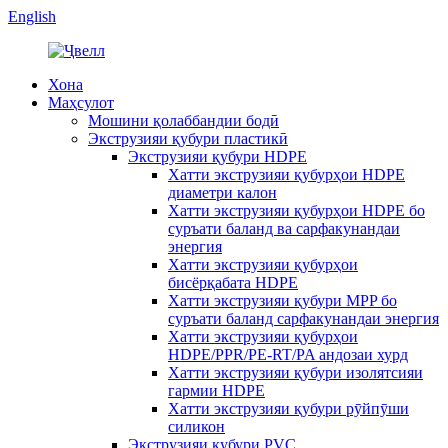
English
Хона
Маҳсулот
Мошини қолаббандии бодӣ
Экструзияи қубури пластикӣ
Экструзияи қубури HDPE
Хатти экструзияи қубурҳои HDPE
диаметри калон
Хатти экструзияи қубурҳои HDPE бо
суръати баланд ва сарфакунандаи
энергия
Хатти экструзияи қубурҳои
бисёрқабата HDPE
Хатти экструзияи қубури MPP бо
суръати баланд сарфакунандаи энергия
Хатти экструзияи қубурҳои
HDPE/PPR/PE-RT/PA андозаи хурд
Хатти экструзияи қубури изолятсияи
гармии HDPE
Хатти экструзияи қубури рӯйпӯши
силикон
Экструзияи қубури PVC