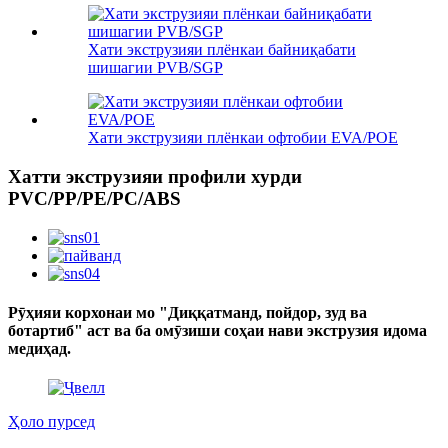
Хати экструзияи плёнкаи байниқабати
шишагии PVB/SGP
Хати экструзияи плёнкаи офтобии EVA/POE
Хатти экструзияи профили хурди
PVC/PP/PE/PC/ABS
Рӯҳияи корхонаи мо "Диққатманд, пойдор, зуд ва
ботартиб" аст ва ба омӯзиши соҳаи нави экструзия идома
медиҳад.
Ҳоло пурсед