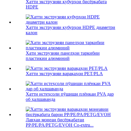
Хатти экструзияи қубурҳои бисёрқабата
HDPE
Хатти экструзияи қубурҳои HDPE диаметри
калон
Хати экструзияи панелҳои таркибии
пластикии алюминий
Хатти экструзияи варақаҳои PET/PLA
Хатти истеҳсоли пӯшиши плёнкаи PVA дар
об ҳалшаванда
Лавҳаи монеаи бисёрқабатаи
PP/PE/PA/PETG/EVOH Co-extru...