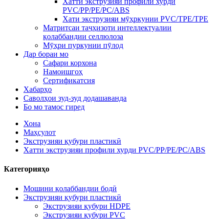
Хатти экструзияи профили хурди
PVC/PP/PE/PC/ABS
Хати экструзияи мӯҳркунии PVC/TPE/TPE
Матритсаи таҷҳизоти интеллектуалии
қолаббандии селлюлоза
Мӯҳри пуркунии пӯлод
Дар бораи мо
Сафари корхона
Намоишгоҳ
Сертификатсия
Хабарҳо
Саволҳои зуд-зуд додашаванда
Бо мо тамос гиред
Хона
Маҳсулот
Экструзияи қубури пластикӣ
Хатти экструзияи профили хурди PVC/PP/PE/PC/ABS
Категорияҳо
Мошини қолаббандии бодӣ
Экструзияи қубури пластикӣ
Экструзияи қубури HDPE
Экструзияи қубури PVC