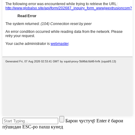
Барои ҷустуҷӯ Enter ё барои
пӯшидан ESC-ро пахш кунед