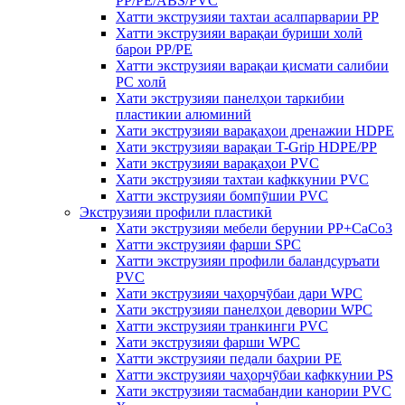
PP/PE/ABS/PVC
Хатти экструзияи тахтаи асалпарварии PP
Хатти экструзияи варақаи буриши холӣ
барои PP/PE
Хатти экструзияи варақаи қисмати салибии
PC холӣ
Хати экструзияи панелҳои таркибии
пластикии алюминий
Хати экструзияи варақаҳои дренажии HDPE
Хати экструзияи варақаи T-Grip HDPE/PP
Хати экструзияи варақаҳои PVC
Хати экструзияи тахтаи кафккунии PVC
Хатти экструзияи бомпӯшии PVC
Экструзияи профили пластикӣ
Хати экструзияи мебели берунии PP+CaCo3
Хатти экструзияи фарши SPC
Хатти экструзияи профили баландсуръати
PVC
Хати экструзияи чаҳорчӯбаи дари WPC
Хати экструзияи панелҳои девории WPC
Хатти экструзияи транкинги PVC
Хати экструзияи фарши WPC
Хатти экструзияи педали баҳрии PE
Хатти экструзияи чаҳорчӯбаи кафккунии PS
Хати экструзияи тасмабандии канории PVC