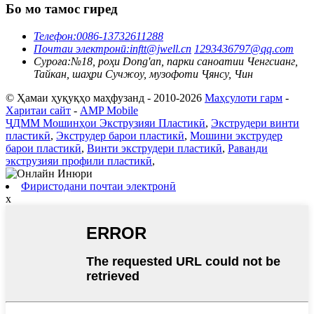
Бо мо тамос гиред
Телефон:
0086-13732611288
Почтаи электронӣ:
inftt@jwell.cn
1293436797@qq.com
Суроға:
№18, роҳи Dong'an, парки саноатии Ченгсианг,
Тайкан, шаҳри Сучжоу, музофоти Ҷянсу, Чин
© Ҳамаи ҳуқуқҳо маҳфузанд - 2010-2026
Маҳсулоти гарм
-
Харитаи сайт
-
AMP Mobile
ҶДММ Мошинҳои Экструзияи Пластикӣ
,
Экструдери винти
пластикӣ
,
Экструдер барои пластикӣ
,
Мошини экструдер
барои пластикӣ
,
Винти экструдери пластикӣ
,
Раванди
экструзияи профили пластикӣ
,
Фиристодани почтаи электронӣ
x