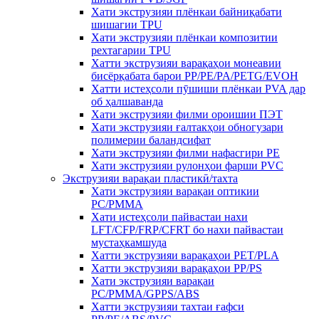
Хати экструзияи плёнкаи байниқабати
шишагии TPU
Хати экструзияи плёнкаи композитии
рехтагарии TPU
Хатти экструзияи варақаҳои монеавии
бисёрқабата барои PP/PE/PA/PETG/EVOH
Хатти истеҳсоли пӯшиши плёнкаи PVA дар
об ҳалшаванда
Хати экструзияи филми ороишии ПЭТ
Хати экструзияи ғалтакҳои обногузари
полимерии баландсифат
Хати экструзияи филми нафасгири PE
Хати экструзияи рулонҳои фарши PVC
Экструзияи варақаи пластикӣ/тахта
Хати экструзияи варақаи оптикии
PC/PMMA
Хати истеҳсоли пайвастаи нахи
LFT/CFP/FRP/CFRT бо нахи пайвастаи
мустаҳкамшуда
Хатти экструзияи варақаҳои PET/PLA
Хатти экструзияи варақаҳои PP/PS
Хати экструзияи варақаи
PC/PMMA/GPPS/ABS
Хатти экструзияи тахтаи ғафси