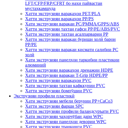
LFT/CFP/FRP/CFRT бо нахи пайвастаи
мустаҳкамшуда
Хатти экструзияи варақаҳои PET/PLA
Хатти экструзияи варақаҳои PP/PS
Хати экструзияи варақаи PC/PMMA/GPPS/ABS
Хатти экструзияи тахтаи ғафси PP/PE/ABS/PVC
Хатти экструзияи тахтаи асалпарварии PP
Хатти экструзияи варақаи буриши холӣ барои
PP/PE
Хатти экструзияи варақаи қисмати салибии PC
холӣ
Хати экструзияи панелҳои таркибии пластикии
алюминий
Хати экструзияи варақаҳои дренажии HDPE
Хати экструзияи варақаи T-Grip HDPE/PP
Хатти экструзияи варақаҳои PVC
Хати экструзияи тахтаи кафккунии PVC
Хатти экструзияи бомпӯшии PVC
Экструзияи профили пластикӣ
Хати экструзияи мебели берунии PP+CaCo3
Хатти экструзияи фарши SPC
Хатти экструзияи профили баландсуръати PVC
Хати экструзияи чаҳорчӯбаи дари WPC
Хати экструзияи панелҳои девории WPC
Хатти экструзияи транкинги PVC