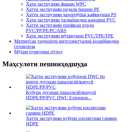
Хати экструзияи фарши WPC
Хатти экструзияи педали баҳрии PE
Хатти экструзияи чаҳорчӯбаи кафккунии PS
Хати экструзияи тасмабандии канории PVC
Хатти экструзияи профили хурди
PVC/PP/PE/PC/ABS
Хати экструзияи мӯҳркунии PVC/TPE/TPE
Матритсаи таҷҳизоти интеллектуалии қолаббандии
селлюлоза
Мӯҳри пуркунии пӯлод
Маҳсулоти пешниҳодшуда
Қубури дугонаи параллелӣ/конусӣ
HDPE/PP/PVC DWC Extension...
Хатти экструзияи қубури изолятсияи гармии
HDPE