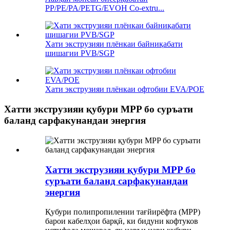
PP/PE/PA/PETG/EVOH Co-extru...
Хати экструзияи плёнкаи байниқабати
шишагии PVB/SGP
Хати экструзияи плёнкаи офтобии EVA/POE
Хатти экструзияи қубури MPP бо суръати
баланд сарфакунандаи энергия
Хатти экструзияи қубури MPP бо
суръати баланд сарфакунандаи
энергия
Қубури полипропилении тағйирёфта (MPP)
барои кабелҳои барқӣ, ки бидуни кофтуков