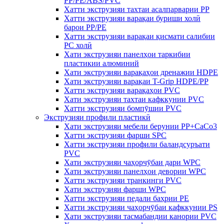
PP/PE/ABS/PVC
Хатти экструзияи тахтаи асалпарварии PP
Хатти экструзияи варақаи буриши холӣ
барои PP/PE
Хатти экструзияи варақаи қисмати салибии
PC холӣ
Хати экструзияи панелҳои таркибии
пластикии алюминий
Хати экструзияи варақаҳои дренажии HDPE
Хати экструзияи варақаи T-Grip HDPE/PP
Хатти экструзияи варақаҳои PVC
Хати экструзияи тахтаи кафккунии PVC
Хатти экструзияи бомпӯшии PVC
Экструзияи профили пластикӣ
Хати экструзияи мебели берунии PP+CaCo3
Хатти экструзияи фарши SPC
Хатти экструзияи профили баландсуръати
PVC
Хати экструзияи чаҳорчӯбаи дари WPC
Хати экструзияи панелҳои девории WPC
Хатти экструзияи транкинги PVC
Хати экструзияи фарши WPC
Хатти экструзияи педали баҳрии PE
Хатти экструзияи чаҳорчӯбаи кафккунии PS
Хати экструзияи тасмабандии канории PVC