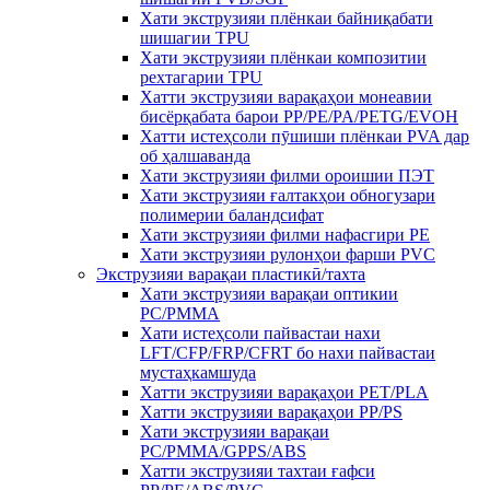
Хати экструзияи плёнкаи байниқабати
шишагии TPU
Хати экструзияи плёнкаи композитии
рехтагарии TPU
Хатти экструзияи варақаҳои монеавии
бисёрқабата барои PP/PE/PA/PETG/EVOH
Хатти истеҳсоли пӯшиши плёнкаи PVA дар
об ҳалшаванда
Хати экструзияи филми ороишии ПЭТ
Хати экструзияи ғалтакҳои обногузари
полимерии баландсифат
Хати экструзияи филми нафасгири PE
Хати экструзияи рулонҳои фарши PVC
Экструзияи варақаи пластикӣ/тахта
Хати экструзияи варақаи оптикии
PC/PMMA
Хати истеҳсоли пайвастаи нахи
LFT/CFP/FRP/CFRT бо нахи пайвастаи
мустаҳкамшуда
Хатти экструзияи варақаҳои PET/PLA
Хатти экструзияи варақаҳои PP/PS
Хати экструзияи варақаи
PC/PMMA/GPPS/ABS
Хатти экструзияи тахтаи ғафси