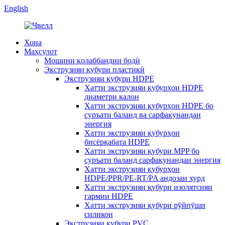
English
Хона
Маҳсулот
Мошини қолаббандии бодӣ
Экструзияи қубури пластикӣ
Экструзияи қубури HDPE
Хатти экструзияи қубурҳои HDPE
диаметри калон
Хатти экструзияи қубурҳои HDPE бо
суръати баланд ва сарфакунандаи
энергия
Хатти экструзияи қубурҳои
бисёрқабата HDPE
Хатти экструзияи қубури MPP бо
суръати баланд сарфакунандаи энергия
Хатти экструзияи қубурҳои
HDPE/PPR/PE-RT/PA андозаи хурд
Хатти экструзияи қубури изолятсияи
гармии HDPE
Хатти экструзияи қубури рӯйпӯши
силикон
Экструзияи қубури PVC