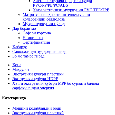
Хатти экструзияи профили хурди
PVC/PP/PE/PC/ABS
Хати экструзияи мӯҳркунии PVC/TPE/TPE
Матритсаи таҷҳизоти интеллектуалии
қолаббандии селлюлоза
Мӯҳри пуркунии пӯлод
Дар бораи мо
Сафари корхона
Намоишгоҳ
Сертификатсия
Хабарҳо
Саволҳои зуд-зуд додашаванда
Бо мо тамос гиред
Хона
Маҳсулот
Экструзияи қубури пластикӣ
Экструзияи қубури HDPE
Хатти экструзияи қубури MPP бо суръати баланд
сарфакунандаи энергия
Категорияҳо
Мошини қолаббандии бодӣ
Экструзияи қубури пластикӣ