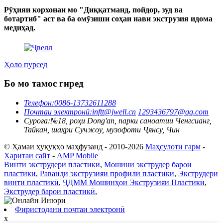
Рӯҳияи корхонаи мо "Диққатманд, пойдор, зуд ва
ботартиб" аст ва ба омӯзиши соҳаи нави экструзия идома
медиҳад.
Ҳоло пурсед
Бо мо тамос гиред
Телефон:
0086-13732611288
Почтаи электронӣ:
inftt@jwell.cn
1293436797@qq.com
Суроға:
№18, роҳи Dong'an, парки саноатии Ченгсианг,
Тайкан, шаҳри Сучжоу, музофоти Ҷянсу, Чин
© Ҳамаи ҳуқуқҳо маҳфузанд - 2010-2026
Маҳсулоти гарм
-
Харитаи сайт
-
AMP Mobile
Винти экструдери пластикӣ
,
Мошини экструдер барои
пластикӣ
,
Раванди экструзияи профили пластикӣ
,
Экструдери
винти пластикӣ
,
ҶДММ Мошинҳои Экструзияи Пластикӣ
,
Экструдер барои пластикӣ
,
Фиристодани почтаи электронӣ
x