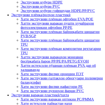
Экструзияи қубури HDPE
Экструзияи қубури PVC
Экструзияи қубури гофршудаи HDPE/PP/PVC
Экструзияи плёнка/ролҳои пластикӣ
Хати экструзияи плёнкаи офтобии EVA/POE
Хатти экструзияи варақаи пушти ҳуҷайраҳои
фотоэлектрикии офтобии PP/PE
Хати экструзияи плёнкаи байниқабати шишагии
PVB/SGP
Хати экструзияи плёнкаи байниқабати шишагии
TPU
Хати экструзияи плёнкаи композитии рехтагарии
TPU
Хатти экструзияи варақаҳои монеавии
бисёрқабата барои PP/PE/PA/PETG/EVOH
Хатти истеҳсоли пӯшиши плёнкаи PVA дар об
ҳалшаванда
Хати экструзияи филми ороишии ПЭТ
Хати экструзияи ғалтакҳои обногузари полимерии
баландсифат
Хати экструзияи филми нафасгири PE
Хати экструзияи рулонҳои фарши PVC
Экструзияи варақаи пластикӣ/тахта
Хати экструзияи варақаи оптикии PC/PMMA
Хати истеҳсоли пайвастаи нахи