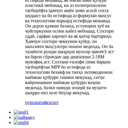
истифода мешавад, як навъи нави қубури
пластикӣ мебошад, ки аз полипропилени
тағйирёфта ҳамчун ашёи хоми асосӣ сохта
шудааст ва бо истифода аз формулаи махсус
ва технологияи коркард истифода мешавад.
Он дорои қувваи баланд, устувории хуб ва
ҷойгиркунии осони кабел мебошад. Сохтори
оддӣ, сарфаи хароҷот ва як қатор бартариҳо.
Ҳамчун сохтори ҷеккунии қубур, он
шахсияти маҳсулотро нишон медиҳад. Он ба
талаботи рушди шаҳрҳои муосир ҷавобгӯ аст
ва барои гӯрондан дар диапазони 2-18M
мувофиқ аст. Сохтани ғилофи сими барқии
тағйирёфтаи MPP бо истифода аз
технологияи бехавф на танҳо эътимоднокии
шабакаи қубурро таъмин мекунад, сатҳи
вайроншавии шабакаи қубурро коҳиш
медиҳад, балки намуди зоҳирӣ ва муҳити
шаҳрро низ хеле беҳтар мекунад.
пурсиш
тафсилот