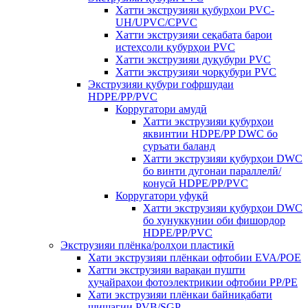
Хатти экструзияи қубурҳои PVC-
UH/UPVC/CPVC
Хатти экструзияи сеқабата барои
истеҳсоли қубурҳои PVC
Хатти экструзияи дуқубури PVC
Хатти экструзияи чорқубури PVC
Экструзияи қубури гофршудаи
HDPE/PP/PVC
Корругатори амудӣ
Хатти экструзияи қубурҳои
яквинтии HDPE/PP DWC бо
суръати баланд
Хатти экструзияи қубурҳои DWC
бо винти дугонаи параллелӣ/
конусӣ HDPE/PP/PVC
Корругатори уфуқӣ
Хатти экструзияи қубурҳои DWC
бо хунуккунии оби фишордор
HDPE/PP/PVC
Экструзияи плёнка/ролҳои пластикӣ
Хати экструзияи плёнкаи офтобии EVA/POE
Хатти экструзияи варақаи пушти
ҳуҷайраҳои фотоэлектрикии офтобии PP/PE
Хати экструзияи плёнкаи байниқабати
шишагии PVB/SGP