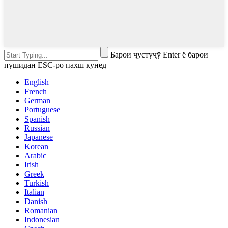
Барои ҷустуҷӯ Enter ё барои
пӯшидан ESC-ро пахш кунед
English
French
German
Portuguese
Spanish
Russian
Japanese
Korean
Arabic
Irish
Greek
Turkish
Italian
Danish
Romanian
Indonesian