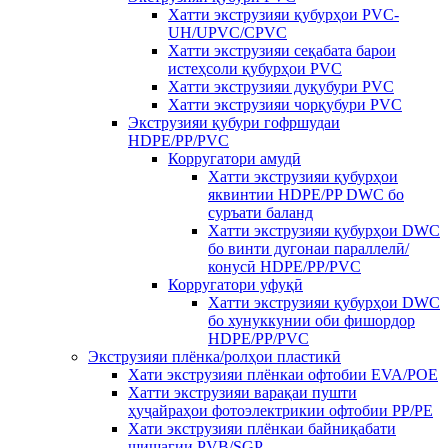
Хатти экструзияи қубурҳои PVC-
UH/UPVC/CPVC
Хатти экструзияи сеқабата барои
истеҳсоли қубурҳои PVC
Хатти экструзияи дуқубури PVC
Хатти экструзияи чорқубури PVC
Экструзияи қубури гофршудаи
HDPE/PP/PVC
Корругатори амудӣ
Хатти экструзияи қубурҳои
яквинтии HDPE/PP DWC бо
суръати баланд
Хатти экструзияи қубурҳои DWC
бо винти дугонаи параллелӣ/
конусӣ HDPE/PP/PVC
Корругатори уфуқӣ
Хатти экструзияи қубурҳои DWC
бо хунуккунии оби фишордор
HDPE/PP/PVC
Экструзияи плёнка/ролҳои пластикӣ
Хати экструзияи плёнкаи офтобии EVA/POE
Хатти экструзияи варақаи пушти
ҳуҷайраҳои фотоэлектрикии офтобии PP/PE
Хати экструзияи плёнкаи байниқабати
шишагии PVB/SGP