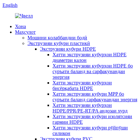
English
Хона
Маҳсулот
Мошини қолаббандии бодӣ
Экструзияи қубури пластикӣ
Экструзияи қубури HDPE
Хатти экструзияи қубурҳои HDPE
диаметри калон
Хатти экструзияи қубурҳои HDPE бо
суръати баланд ва сарфакунандаи
энергия
Хатти экструзияи қубурҳои
бисёрқабата HDPE
Хатти экструзияи қубури MPP бо
суръати баланд сарфакунандаи энергия
Хатти экструзияи қубурҳои
HDPE/PPR/PE-RT/PA андозаи хурд
Хатти экструзияи қубури изолятсияи
гармии HDPE
Хатти экструзияи қубури рӯйпӯши
силикон
Экструзияи қубури PVC