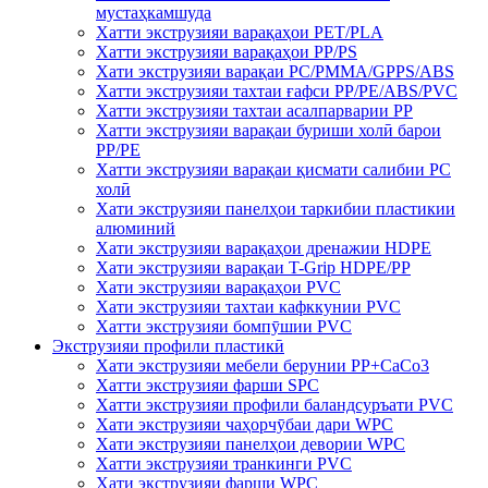
мустаҳкамшуда
Хатти экструзияи варақаҳои PET/PLA
Хатти экструзияи варақаҳои PP/PS
Хати экструзияи варақаи PC/PMMA/GPPS/ABS
Хатти экструзияи тахтаи ғафси PP/PE/ABS/PVC
Хатти экструзияи тахтаи асалпарварии PP
Хатти экструзияи варақаи буриши холӣ барои
PP/PE
Хатти экструзияи варақаи қисмати салибии PC
холӣ
Хати экструзияи панелҳои таркибии пластикии
алюминий
Хати экструзияи варақаҳои дренажии HDPE
Хати экструзияи варақаи T-Grip HDPE/PP
Хати экструзияи варақаҳои PVC
Хати экструзияи тахтаи кафккунии PVC
Хатти экструзияи бомпӯшии PVC
Экструзияи профили пластикӣ
Хати экструзияи мебели берунии PP+CaCo3
Хатти экструзияи фарши SPC
Хатти экструзияи профили баландсуръати PVC
Хати экструзияи чаҳорчӯбаи дари WPC
Хати экструзияи панелҳои девории WPC
Хатти экструзияи транкинги PVC
Хати экструзияи фарши WPC