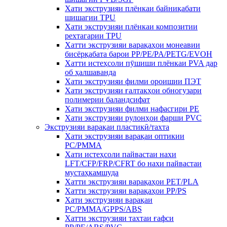
Хати экструзияи плёнкаи байниқабати
шишагии TPU
Хати экструзияи плёнкаи композитии
рехтагарии TPU
Хатти экструзияи варақаҳои монеавии
бисёрқабата барои PP/PE/PA/PETG/EVOH
Хатти истеҳсоли пӯшиши плёнкаи PVA дар
об ҳалшаванда
Хати экструзияи филми ороишии ПЭТ
Хати экструзияи ғалтакҳои обногузари
полимерии баландсифат
Хати экструзияи филми нафасгири PE
Хати экструзияи рулонҳои фарши PVC
Экструзияи варақаи пластикӣ/тахта
Хати экструзияи варақаи оптикии
PC/PMMA
Хати истеҳсоли пайвастаи нахи
LFT/CFP/FRP/CFRT бо нахи пайвастаи
мустаҳкамшуда
Хатти экструзияи варақаҳои PET/PLA
Хатти экструзияи варақаҳои PP/PS
Хати экструзияи варақаи
PC/PMMA/GPPS/ABS
Хатти экструзияи тахтаи ғафси