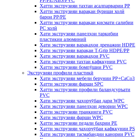
PP/PE/ABS/PVC
Хатти экструзияи тахтаи асалпарварии PP
Хатти экструзияи варақаи буриши холӣ
барои PP/PE
Хатти экструзияи варақаи қисмати салибии
PC холӣ
Хати экструзияи панелҳои таркибии
пластикии алюминий
Хати экструзияи варақаҳои дренажии HDPE
Хати экструзияи варақаи T-Grip HDPE/PP
Хати экструзияи варақаҳои PVC
Хати экструзияи тахтаи кафккунии PVC
Хатти экструзияи бомпӯшии PVC
Экструзияи профили пластикӣ
Хати экструзияи мебели берунии PP+CaCo3
Хатти экструзияи фарши SPC
Хатти экструзияи профили баландсуръати
PVC
Хати экструзияи чаҳорчӯбаи дари WPC
Хати экструзияи панелҳои девории WPC
Хатти экструзияи транкинги PVC
Хати экструзияи фарши WPC
Хатти экструзияи педали баҳрии PE
Хатти экструзияи чаҳорчӯбаи кафккунии PS
Хати экструзияи тасмабандии канории PVC