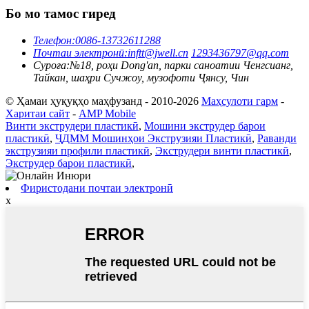
Бо мо тамос гиред
Телефон:
0086-13732611288
Почтаи электронӣ:
inftt@jwell.cn
1293436797@qq.com
Суроға:
№18, роҳи Dong'an, парки саноатии Ченгсианг,
Тайкан, шаҳри Сучжоу, музофоти Ҷянсу, Чин
© Ҳамаи ҳуқуқҳо маҳфузанд - 2010-2026
Маҳсулоти гарм
-
Харитаи сайт
-
AMP Mobile
Винти экструдери пластикӣ
,
Мошини экструдер барои
пластикӣ
,
ҶДММ Мошинҳои Экструзияи Пластикӣ
,
Раванди
экструзияи профили пластикӣ
,
Экструдери винти пластикӣ
,
Экструдер барои пластикӣ
,
Фиристодани почтаи электронӣ
x