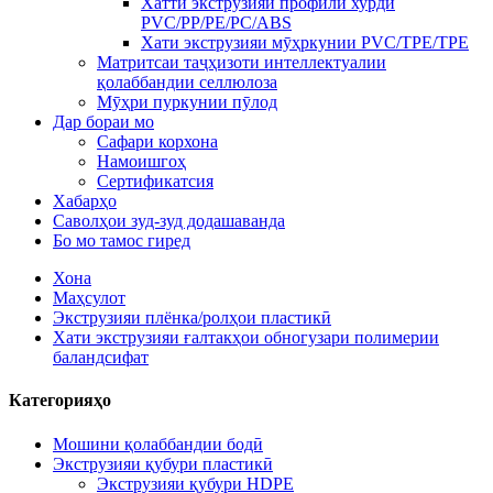
Хатти экструзияи профили хурди
PVC/PP/PE/PC/ABS
Хати экструзияи мӯҳркунии PVC/TPE/TPE
Матритсаи таҷҳизоти интеллектуалии
қолаббандии селлюлоза
Мӯҳри пуркунии пӯлод
Дар бораи мо
Сафари корхона
Намоишгоҳ
Сертификатсия
Хабарҳо
Саволҳои зуд-зуд додашаванда
Бо мо тамос гиред
Хона
Маҳсулот
Экструзияи плёнка/ролҳои пластикӣ
Хати экструзияи ғалтакҳои обногузари полимерии
баландсифат
Категорияҳо
Мошини қолаббандии бодӣ
Экструзияи қубури пластикӣ
Экструзияи қубури HDPE