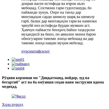
доираи васеи истифода ва иҷрои аъло
мебошад. Сохтмони гарм гудохташуда, бо
пайванди хунук. Онро на танҳо дар
минтақаҳои сарди шимолу шарқ ва шимолу
ғарб, балки дар минтақаҳои гарм ва намноки
ҷанубӣ низ истифода бурдан мумкин аст.
Ҳамчун пайвасти беихроҷ байни таҳкурсии
муҳандисӣ ва бино, он аввалин монеа барои
обногузарии тамоми лоиҳа мебошад ва дар
тамоми лоиҳа нақши муҳим мебозад.
пурсиш
тафсилот
Рӯҳияи корхонаи мо "Диққатманд, пойдор, зуд ва
ботартиб" аст ва ба омӯзиши соҳаи нави экструзия идома
медиҳад.
Ҳоло пурсед