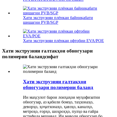
Хати экструзияи плёнкаи байниқабати
шишагии PVB/SGP
Хати экструзияи плёнкаи офтобии EVA/POE
Хати экструзияи ғалтакҳои обногузари
полимерии баландсифат
Хати экструзияи ғалтакҳои
обногузари полимерии баланд
Ин маҳсулот барои лоиҳаҳои муҳофизатии
обногузар, аз қабили бомҳо, таҳхонаҳо,
деворҳо, ҳоҷатхонаҳо, ҳавзҳо, каналҳо,
метроҳо, ғорҳо, шоҳроҳҳо, пулҳо ва ғайра
истифода мешавад. Ин маводи обногузар бо