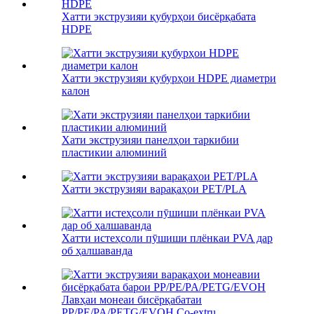
Хатти экструзияи қубурҳои бисёрқабата
HDPE
Хатти экструзияи қубурҳои HDPE диаметри
калон
Хати экструзияи панелҳои таркибии
пластикии алюминий
Хатти экструзияи варақаҳои PET/PLA
Хатти истеҳсоли пӯшиши плёнкаи PVA дар
об ҳалшаванда
Лавҳаи монеаи бисёрқабатаи
PP/PE/PA/PETG/EVOH Co-extru...