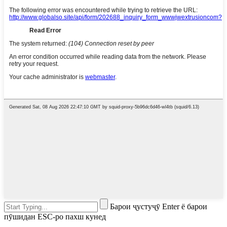
Барои ҷустуҷӯ Enter ё барои
пӯшидан ESC-ро пахш кунед