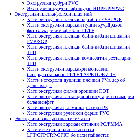
Экструзияи қубури PVC
Экструзияи қубури гофршудаи HDPE/PP/PVC
Экструзияи плёнка/ролҳои пластикӣ
Хати экструзияи плёнкаи офтобии EVA/POE
Хатти экструзияи варақаи пушти ҳуҷайраҳои
фотоэлектрикии офтобии PP/PE
Хати экструзияи плёнкаи байниқабати шишагии
PVB/SGP
Хати экструзияи плёнкаи байниқабати шишагии
TPU
Хати экструзияи плёнкаи композитии рехтагарии
TPU
Хатти экструзияи варақаҳои монеавии
бисёрқабата барои PP/PE/PA/PETG/EVOH
Хатти истеҳсоли пӯшиши плёнкаи PVA дар об
ҳалшаванда
Хати экструзияи филми ороишии ПЭТ
Хати экструзияи ғалтакҳои обногузари полимерии
баландсифат
Хати экструзияи филми нафасгири PE
Хати экструзияи рулонҳои фарши PVC
Экструзияи варақаи пластикӣ/тахта
Хати экструзияи варақаи оптикии PC/PMMA
Хати истеҳсоли пайвастаи нахи
LFT/CFP/FRP/CFRT бо нахи пайвастаи