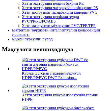
Хатти экструзияи педали баҳрии PE
Хатти экструзияи чаҳорчӯбаи кафккунии PS
Хати экструзияи тасмабандии канории PVC
Хатти экструзияи профили хурди
PVC/PP/PE/PC/ABS
Хати экструзияи мӯҳркунии PVC/TPE/TPE
Матритсаи таҷҳизоти интеллектуалии қолаббандии
селлюлоза
Мӯҳри пуркунии пӯлод
Маҳсулоти пешниҳодшуда
Қубури дугонаи параллелӣ/конусӣ
HDPE/PP/PVC DWC Extension...
Хатти экструзияи қубури изолятсияи гармии
HDPE