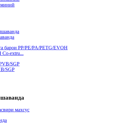
люминий
аванда
o-extru...
VB/SGP
лшаванда