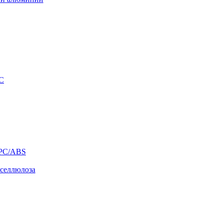
VC
/PC/ABS
 селлюлоза