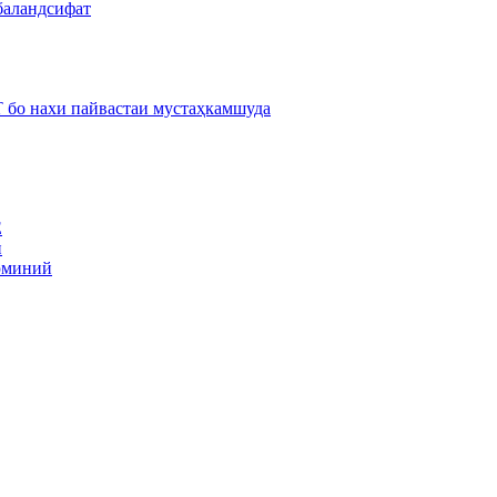
баландсифат
 бо нахи пайвастаи мустаҳкамшуда
E
ӣ
люминий