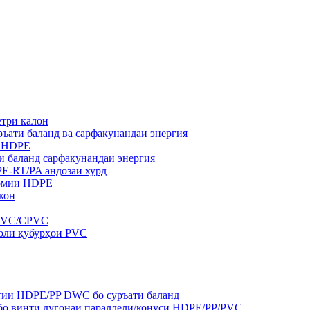
три калон
ъати баланд ва сарфакунандаи энергия
а HDPE
и баланд сарфакунандаи энергия
E-RT/PA андозаи хурд
армии HDPE
кон
UPVC/CPVC
соли қубурҳои PVC
нтии HDPE/PP DWC бо суръати баланд
бо винти дугонаи параллелӣ/конусӣ HDPE/PP/PVC