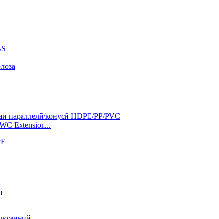
BS
юлоза
C Extension...