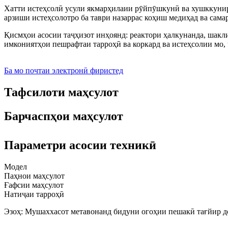
Хатти истеҳсолӣ усули якмарҳилаии рӯйпӯшкунӣ ва хушккуниро
арзиши истеҳсолотро ба таври назаррас коҳиш медиҳад ва сама
Қисмҳои асосии таҷҳизот инҳоянд: реактори ҳалкунанда, шакли 
имкониятҳои пешрафтаи тарроҳӣ ва коркард ва истеҳсолии мо, 
Ба мо почтаи электронӣ фиристед
Тафсилоти маҳсулот
Барчаспҳои маҳсулот
Параметри асосии техникӣ
Модел
Паҳнои маҳсулот
Ғафсии маҳсулот
Натиҷаи тарроҳӣ
Эзоҳ: Мушаххасот метавонанд бидуни огоҳии пешакӣ тағйир д