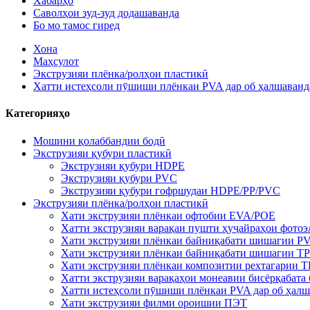
Хабарҳо
Саволҳои зуд-зуд додашаванда
Бо мо тамос гиред
Хона
Маҳсулот
Экструзияи плёнка/ролҳои пластикӣ
Хатти истеҳсоли пӯшиши плёнкаи PVA дар об ҳалшаванд
Категорияҳо
Мошини қолаббандии бодӣ
Экструзияи қубури пластикӣ
Экструзияи қубури HDPE
Экструзияи қубури PVC
Экструзияи қубури гофршудаи HDPE/PP/PVC
Экструзияи плёнка/ролҳои пластикӣ
Хати экструзияи плёнкаи офтобии EVA/POE
Хатти экструзияи варақаи пушти ҳуҷайраҳои фото
Хати экструзияи плёнкаи байниқабати шишагии P
Хати экструзияи плёнкаи байниқабати шишагии T
Хати экструзияи плёнкаи композитии рехтагарии 
Хатти экструзияи варақаҳои монеавии бисёрқабат
Хатти истеҳсоли пӯшиши плёнкаи PVA дар об ҳалш
Хати экструзияи филми ороишии ПЭТ