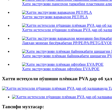
Хати экструзияи панелҳои таркибии пластикии а
Хатти экструзияи варақаҳои PET/PLA
Хатти истеҳсоли пӯшиши плёнкаи PVA дар об ҳалш
Лавҳаи монеаи бисёрқабатаи PP/PE/PA/PETG/EVOH C
Хати экструзияи плёнкаи байниқабати шишагии P
Хати экструзияи плёнкаи офтобии EVA/POE
Хатти истеҳсоли пӯшиши плёнкаи PVA дар об ҳа
Тавсифи мухтасар: