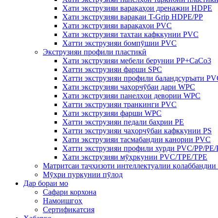
Хати экструзияи варақаҳои дренажии HDPE
Хати экструзияи варақаи T-Grip HDPE/PP
Хати экструзияи варақаҳои PVC
Хати экструзияи тахтаи кафккунии PVC
Хатти экструзияи бомпӯшии PVC
Экструзияи профили пластикӣ
Хати экструзияи мебели берунии PP+CaCo3
Хатти экструзияи фарши SPC
Хатти экструзияи профили баландсуръати P
Хати экструзияи чаҳорчӯбаи дари WPC
Хати экструзияи панелҳои девории WPC
Хатти экструзияи транкинги PVC
Хати экструзияи фарши WPC
Хатти экструзияи педали баҳрии PE
Хатти экструзияи чаҳорчӯбаи кафккунии PS
Хати экструзияи тасмабандии канории PVC
Хатти экструзияи профили хурди PVC/PP/PE
Хати экструзияи мӯҳркунии PVC/TPE/TPE
Матритсаи таҷҳизоти интеллектуалии қолаббандии
Мӯҳри пуркунии пӯлод
Дар бораи мо
Сафари корхона
Намоишгоҳ
Сертификатсия