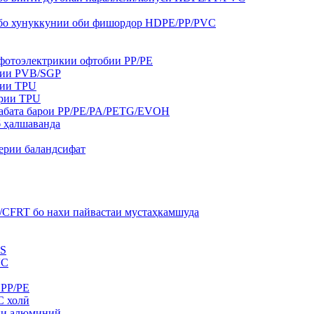
 бо хунуккунии оби фишордор HDPE/PP/PVC
 фотоэлектрикии офтобии PP/PE
гии PVB/SGP
гии TPU
арии TPU
рқабата барои PP/PE/PA/PETG/EVOH
б ҳалшаванда
мерии баландсифат
/CFRT бо нахи пайвастаи мустаҳкамшуда
BS
VC
 PP/PE
C холӣ
кии алюминий