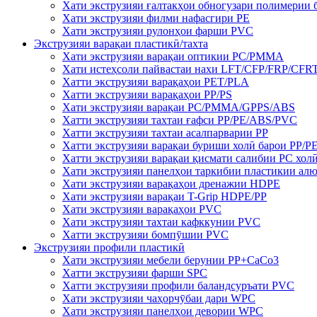
Хати экструзияи ғалтакҳои обногузари полимерии 
Хати экструзияи филми нафасгири PE
Хати экструзияи рулонҳои фарши PVC
Экструзияи варақаи пластикӣ/тахта
Хати экструзияи варақаи оптикии PC/PMMA
Хати истеҳсоли пайвастаи нахи LFT/CFP/FRP/CFRT
Хатти экструзияи варақаҳои PET/PLA
Хатти экструзияи варақаҳои PP/PS
Хати экструзияи варақаи PC/PMMA/GPPS/ABS
Хатти экструзияи тахтаи ғафси PP/PE/ABS/PVC
Хатти экструзияи тахтаи асалпарварии PP
Хатти экструзияи варақаи буриши холӣ барои PP/P
Хатти экструзияи варақаи қисмати салибии PC хол
Хати экструзияи панелҳои таркибии пластикии а
Хати экструзияи варақаҳои дренажии HDPE
Хати экструзияи варақаи T-Grip HDPE/PP
Хати экструзияи варақаҳои PVC
Хати экструзияи тахтаи кафккунии PVC
Хатти экструзияи бомпӯшии PVC
Экструзияи профили пластикӣ
Хати экструзияи мебели берунии PP+CaCo3
Хатти экструзияи фарши SPC
Хатти экструзияи профили баландсуръати PVC
Хати экструзияи чаҳорчӯбаи дари WPC
Хати экструзияи панелҳои девории WPC