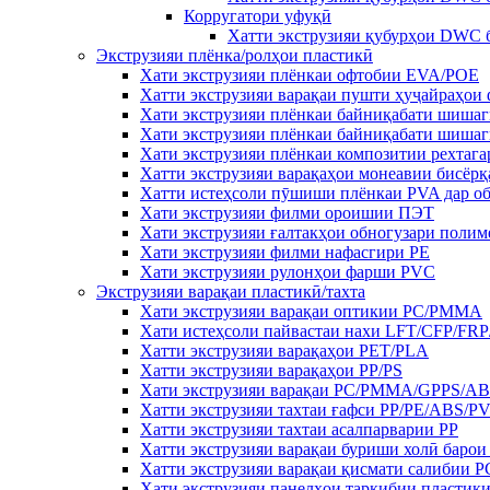
Корругатори уфуқӣ
Хатти экструзияи қубурҳои DWC
Экструзияи плёнка/ролҳои пластикӣ
Хати экструзияи плёнкаи офтобии EVA/POE
Хатти экструзияи варақаи пушти ҳуҷайраҳои
Хати экструзияи плёнкаи байниқабати шиша
Хати экструзияи плёнкаи байниқабати шиша
Хати экструзияи плёнкаи композитии рехтаг
Хатти экструзияи варақаҳои монеавии бисё
Хатти истеҳсоли пӯшиши плёнкаи PVA дар о
Хати экструзияи филми ороишии ПЭТ
Хати экструзияи ғалтакҳои обногузари поли
Хати экструзияи филми нафасгири PE
Хати экструзияи рулонҳои фарши PVC
Экструзияи варақаи пластикӣ/тахта
Хати экструзияи варақаи оптикии PC/PMMA
Хати истеҳсоли пайвастаи нахи LFT/CFP/FRP
Хатти экструзияи варақаҳои PET/PLA
Хатти экструзияи варақаҳои PP/PS
Хати экструзияи варақаи PC/PMMA/GPPS/A
Хатти экструзияи тахтаи ғафси PP/PE/ABS/P
Хатти экструзияи тахтаи асалпарварии PP
Хатти экструзияи варақаи буриши холӣ барои
Хатти экструзияи варақаи қисмати салибии P
Хати экструзияи панелҳои таркибии пласти