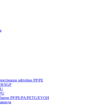
а
электрикии офтобии PP/PE
VB/SGP
PU
TPU
а барои PP/PE/PA/PETG/EVOH
аванда