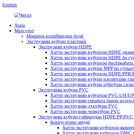
English
Хона
Маҳсулот
Мошини қолаббандии бодӣ
Экструзияи қубури пластикӣ
Экструзияи қубури HDPE
Хатти экструзияи қубурҳои HDPE диаме
Хатти экструзияи қубурҳои HDPE бо сур
Хатти экструзияи қубурҳои бисёрқабат
Хатти экструзияи қубури MPP бо суръат
Хатти экструзияи қубурҳои HDPE/PPR/P
Хатти экструзияи қубури изолятсияи г
Хатти экструзияи қубури рӯйпӯши сили
Экструзияи қубури PVC
Хатти экструзияи қубурҳои PVC-UH/
Хатти экструзияи сеқабата барои истеҳ
Хатти экструзияи дуқубури PVC
Хатти экструзияи чорқубури PVC
Экструзияи қубури гофршудаи HDPE/PP/PVC
Корругатори амудӣ
Хатти экструзияи қубурҳои якви
Хатти экструзияи қубурҳои DWC 