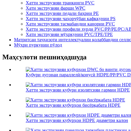
Хатти экструзияи транкинги PVC
Хати экструзияи фарши WPC
Хатти экструзияи педали баҳрии PE
Хатти экструзияи чаҳорчӯбаи кафккунии PS
Хати экструзияи тасмабандии канории PVC
Хатти экструзияи профили хурди PVC/PP/PE/PC/A
Хати экструзияи мӯҳркунии PVC/TPE/TPE
Матритсаи таҷҳизоти интеллектуалии қолаббандии селл
Мӯҳри пуркунии пӯлод
Маҳсулоти пешниҳодшуда
Қубури дугонаи параллелӣ/конусӣ HDPE/PP/PVC DW
Хатти экструзияи қубури изолятсияи гармии HDPE
Хатти экструзияи қубурҳои бисёрқабата HDPE
Хатти экструзияи қубурҳои HDPE диаметри калон