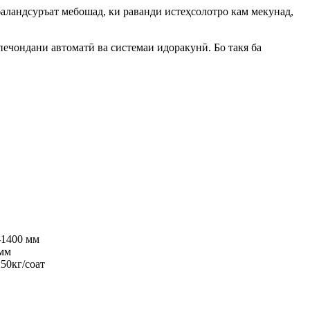
ландсуръат мебошад, ки раванди истеҳсолотро кам мекунад,
печондани автоматӣ ва системаи идоракунӣ. Бо такя ба
-1400 мм
 мм
250кг/соат