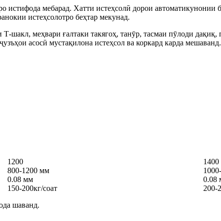
 истифода мебарад. Хатти истеҳсолӣ дорои автоматикунонии ба
ранокии истеҳсолотро беҳтар мекунад.
Т-шакл, меҳвари ғалтаки такягоҳ, танӯр, тасмаи пӯлоди дақиқ, 
ҷузъҳои асосӣ мустақилона истеҳсол ва коркард карда мешаванд.
1200
1400
800-1200 мм
1000
0.08 мм
0.08
150-200кг/соат
200-
ода шаванд.