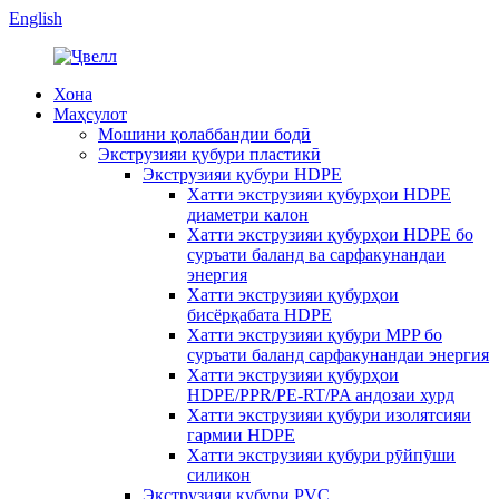
English
Хона
Маҳсулот
Мошини қолаббандии бодӣ
Экструзияи қубури пластикӣ
Экструзияи қубури HDPE
Хатти экструзияи қубурҳои HDPE
диаметри калон
Хатти экструзияи қубурҳои HDPE бо
суръати баланд ва сарфакунандаи
энергия
Хатти экструзияи қубурҳои
бисёрқабата HDPE
Хатти экструзияи қубури MPP бо
суръати баланд сарфакунандаи энергия
Хатти экструзияи қубурҳои
HDPE/PPR/PE-RT/PA андозаи хурд
Хатти экструзияи қубури изолятсияи
гармии HDPE
Хатти экструзияи қубури рӯйпӯши
силикон
Экструзияи қубури PVC