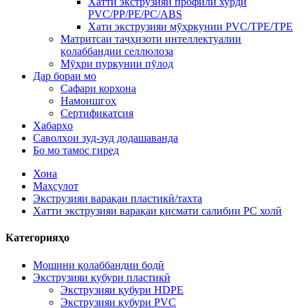
Хатти экструзияи профили хурди
PVC/PP/PE/PC/ABS
Хати экструзияи мӯҳркунии PVC/TPE/TPE
Матритсаи таҷҳизоти интеллектуалии
қолаббандии селлюлоза
Мӯҳри пуркунии пӯлод
Дар бораи мо
Сафари корхона
Намоишгоҳ
Сертификатсия
Хабарҳо
Саволҳои зуд-зуд додашаванда
Бо мо тамос гиред
Хона
Маҳсулот
Экструзияи варақаи пластикӣ/тахта
Хатти экструзияи варақаи қисмати салибии PC холӣ
Категорияҳо
Мошини қолаббандии бодӣ
Экструзияи қубури пластикӣ
Экструзияи қубури HDPE
Экструзияи қубури PVC