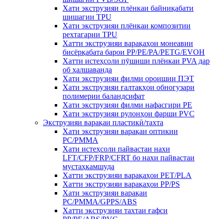
Хати экструзияи плёнкаи байниқабати
шишагии TPU
Хати экструзияи плёнкаи композитии
рехтагарии TPU
Хатти экструзияи варақаҳои монеавии
бисёрқабата барои PP/PE/PA/PETG/EVOH
Хатти истеҳсоли пӯшиши плёнкаи PVA дар
об ҳалшаванда
Хати экструзияи филми ороишии ПЭТ
Хати экструзияи ғалтакҳои обногузари
полимерии баландсифат
Хати экструзияи филми нафасгири PE
Хати экструзияи рулонҳои фарши PVC
Экструзияи варақаи пластикӣ/тахта
Хати экструзияи варақаи оптикии
PC/PMMA
Хати истеҳсоли пайвастаи нахи
LFT/CFP/FRP/CFRT бо нахи пайвастаи
мустаҳкамшуда
Хатти экструзияи варақаҳои PET/PLA
Хатти экструзияи варақаҳои PP/PS
Хати экструзияи варақаи
PC/PMMA/GPPS/ABS
Хатти экструзияи тахтаи ғафси