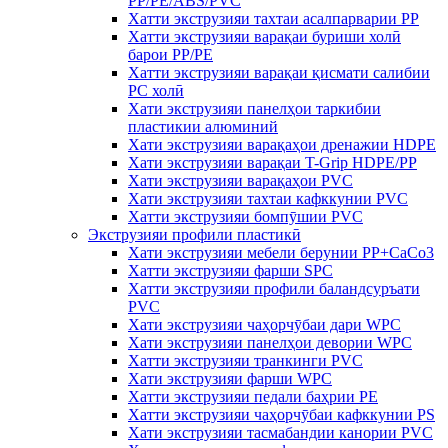
PP/PE/ABS/PVC
Хатти экструзияи тахтаи асалпарварии PP
Хатти экструзияи варақаи буриши холӣ
барои PP/PE
Хатти экструзияи варақаи қисмати салибии
PC холӣ
Хати экструзияи панелҳои таркибии
пластикии алюминий
Хати экструзияи варақаҳои дренажии HDPE
Хати экструзияи варақаи T-Grip HDPE/PP
Хати экструзияи варақаҳои PVC
Хати экструзияи тахтаи кафккунии PVC
Хатти экструзияи бомпӯшии PVC
Экструзияи профили пластикӣ
Хати экструзияи мебели берунии PP+CaCo3
Хатти экструзияи фарши SPC
Хатти экструзияи профили баландсуръати
PVC
Хати экструзияи чаҳорчӯбаи дари WPC
Хати экструзияи панелҳои девории WPC
Хатти экструзияи транкинги PVC
Хати экструзияи фарши WPC
Хатти экструзияи педали баҳрии PE
Хатти экструзияи чаҳорчӯбаи кафккунии PS
Хати экструзияи тасмабандии канории PVC