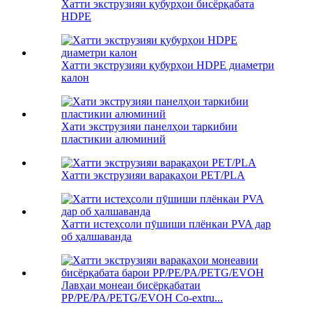
Хатти экструзияи қубурҳои бисёрқабата
HDPE
Хатти экструзияи қубурҳои HDPE диаметри
калон
Хати экструзияи панелҳои таркибии
пластикии алюминий
Хатти экструзияи варақаҳои PET/PLA
Хатти истеҳсоли пӯшиши плёнкаи PVA дар
об ҳалшаванда
Лавҳаи монеаи бисёрқабатаи
PP/PE/PA/PETG/EVOH Co-extru...