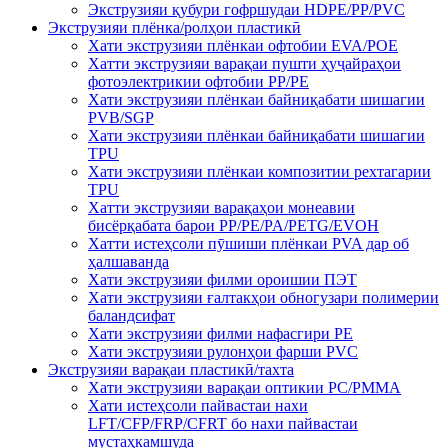
Экструзияи қубури гофршудаи HDPE/PP/PVC
Экструзияи плёнка/ролҳои пластикӣ
Хати экструзияи плёнкаи офтобии EVA/POE
Хатти экструзияи варақаи пушти ҳуҷайраҳои
фотоэлектрикии офтобии PP/PE
Хати экструзияи плёнкаи байниқабати шишагии
PVB/SGP
Хати экструзияи плёнкаи байниқабати шишагии
TPU
Хати экструзияи плёнкаи композитии рехтагарии
TPU
Хатти экструзияи варақаҳои монеавии
бисёрқабата барои PP/PE/PA/PETG/EVOH
Хатти истеҳсоли пӯшиши плёнкаи PVA дар об
ҳалшаванда
Хати экструзияи филми ороишии ПЭТ
Хати экструзияи ғалтакҳои обногузари полимерии
баландсифат
Хати экструзияи филми нафасгири PE
Хати экструзияи рулонҳои фарши PVC
Экструзияи варақаи пластикӣ/тахта
Хати экструзияи варақаи оптикии PC/PMMA
Хати истеҳсоли пайвастаи нахи
LFT/CFP/FRP/CFRT бо нахи пайвастаи
мустаҳкамшуда