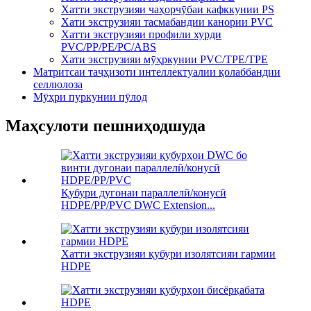
Хатти экструзияи чаҳорчӯбаи кафккунии PS
Хати экструзияи тасмабандии канории PVC
Хатти экструзияи профили хурди
PVC/PP/PE/PC/ABS
Хати экструзияи мӯҳркунии PVC/TPE/TPE
Матритсаи таҷҳизоти интеллектуалии қолаббандии
селлюлоза
Мӯҳри пуркунии пӯлод
Маҳсулоти пешниҳодшуда
Қубури дугонаи параллелӣ/конусӣ
HDPE/PP/PVC DWC Extension...
Хатти экструзияи қубури изолятсияи гармии
HDPE