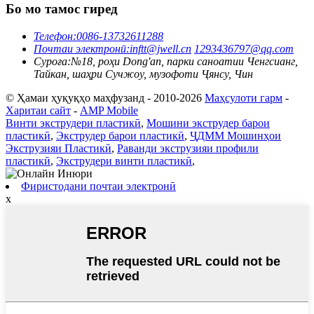
Бо мо тамос гиред
Телефон:
0086-13732611288
Почтаи электронӣ:
inftt@jwell.cn
1293436797@qq.com
Суроға:
№18, роҳи Dong'an, парки саноатии Ченгсианг,
Тайкан, шаҳри Сучжоу, музофоти Ҷянсу, Чин
© Ҳамаи ҳуқуқҳо маҳфузанд - 2010-2026
Маҳсулоти гарм
-
Харитаи сайт
-
AMP Mobile
Винти экструдери пластикӣ
,
Мошини экструдер барои
пластикӣ
,
Экструдер барои пластикӣ
,
ҶДММ Мошинҳои
Экструзияи Пластикӣ
,
Раванди экструзияи профили
пластикӣ
,
Экструдери винти пластикӣ
,
Фиристодани почтаи электронӣ
x