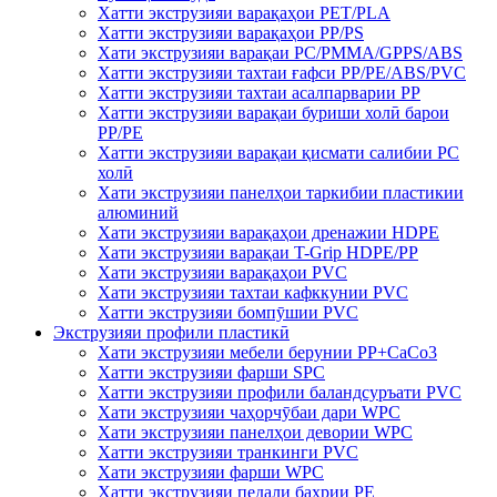
Хатти экструзияи варақаҳои PET/PLA
Хатти экструзияи варақаҳои PP/PS
Хати экструзияи варақаи PC/PMMA/GPPS/ABS
Хатти экструзияи тахтаи ғафси PP/PE/ABS/PVC
Хатти экструзияи тахтаи асалпарварии PP
Хатти экструзияи варақаи буриши холӣ барои
PP/PE
Хатти экструзияи варақаи қисмати салибии PC
холӣ
Хати экструзияи панелҳои таркибии пластикии
алюминий
Хати экструзияи варақаҳои дренажии HDPE
Хати экструзияи варақаи T-Grip HDPE/PP
Хати экструзияи варақаҳои PVC
Хати экструзияи тахтаи кафккунии PVC
Хатти экструзияи бомпӯшии PVC
Экструзияи профили пластикӣ
Хати экструзияи мебели берунии PP+CaCo3
Хатти экструзияи фарши SPC
Хатти экструзияи профили баландсуръати PVC
Хати экструзияи чаҳорчӯбаи дари WPC
Хати экструзияи панелҳои девории WPC
Хатти экструзияи транкинги PVC
Хати экструзияи фарши WPC
Хатти экструзияи педали баҳрии PE