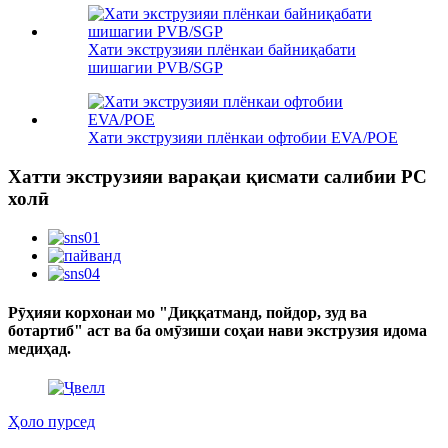
Хати экструзияи плёнкаи байниқабати
шишагии PVB/SGP
Хати экструзияи плёнкаи офтобии EVA/POE
Хатти экструзияи варақаи қисмати салибии PC
холӣ
Рӯҳияи корхонаи мо "Диққатманд, пойдор, зуд ва
ботартиб" аст ва ба омӯзиши соҳаи нави экструзия идома
медиҳад.
Ҳоло пурсед