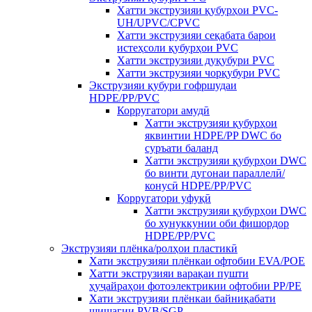
Хатти экструзияи қубурҳои PVC-
UH/UPVC/CPVC
Хатти экструзияи сеқабата барои
истеҳсоли қубурҳои PVC
Хатти экструзияи дуқубури PVC
Хатти экструзияи чорқубури PVC
Экструзияи қубури гофршудаи
HDPE/PP/PVC
Корругатори амудӣ
Хатти экструзияи қубурҳои
яквинтии HDPE/PP DWC бо
суръати баланд
Хатти экструзияи қубурҳои DWC
бо винти дугонаи параллелӣ/
конусӣ HDPE/PP/PVC
Корругатори уфуқӣ
Хатти экструзияи қубурҳои DWC
бо хунуккунии оби фишордор
HDPE/PP/PVC
Экструзияи плёнка/ролҳои пластикӣ
Хати экструзияи плёнкаи офтобии EVA/POE
Хатти экструзияи варақаи пушти
ҳуҷайраҳои фотоэлектрикии офтобии PP/PE
Хати экструзияи плёнкаи байниқабати
шишагии PVB/SGP