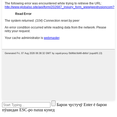
Барои ҷустуҷӯ Enter ё барои
пӯшидан ESC-ро пахш кунед